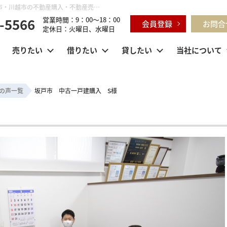
坂戸市 中古一戸建購入 S様 | 鶴ヶ島市・坂戸市・東松山市・川越市の不動産購入・不動産売却のことならセンチュリー21明和ハウス
-5566
営業時間：9：00～18：00
会員登録
お問合
定休日：火曜日、水曜日
売りたい
借りたい
貸したい
当社について
の声一覧
坂戸市 中古一戸建購入 S様