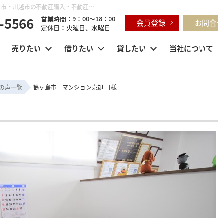
鶴ヶ島市 マンション売却 I様 | 鶴ヶ島市・坂戸市・東松山市・川越市の不動産購入・不動産売却のことならセンチュリー21明和ハウス
-5566
営業時間：9：00～18：00
会員登録
お問合
定休日：火曜日、水曜日
売りたい
借りたい
貸したい
当社について
の声一覧
鶴ヶ島市 マンション売却 I様