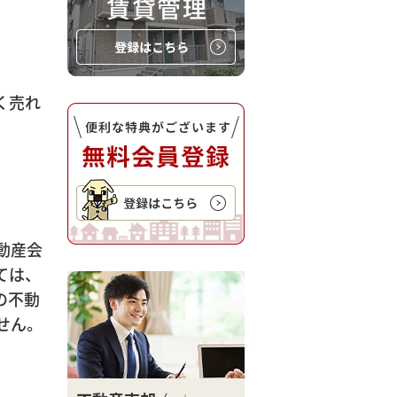
く売れ
動産会
ては、
の不動
せん。