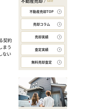
不動産売却
sale
不動産売却TOP
売却コラム
売却実績
る契約
しまう
査定実績
しない
無料
売却査定