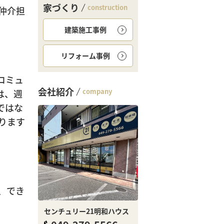
家づくり
construction
仲介担
建築施工事例
リフォーム事例
コミュ
会社紹介
company
は、週
ではな
ります
、でき
センチュリー21明和ハウス