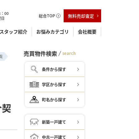
：00
総合TOP
無料売却査定
曜日
スタッフ紹介
お悩みカテゴリ
会社概要
売買物件検索
search
覧
条件から探す
学区から探す
町名から探す
介契
新築一戸建て
中古一戸建て