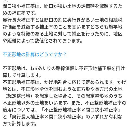
間口狭小補正率は、間口が狭い土地の評価額を減額するた
めの補正率です。
奥行長大補正率とは間口の割に奥行きが長い土地の相続税
評価額を減額する補正率のことを言いますどちらも旗竿地
のような特徴のある土地に対して補正を行うために、地区
や距離によって数値化されております。
不正形地の計算はどうですか？
不正形地は、1㎡あたりの路線価額に不正形地補正率を掛け
算して計算します。
不正形地補正率は、かげ地割合に応じて定められます。かげ
地とは、不正形地全体を囲むような正方形や長方形の土地
（想定整形地）を想定した場合に、その想定整形地のうち
不正形地以外の土地をいいます。また、不正整形地補正率の
適用については、「不正整形地補正率×間口狭小補正率」
と「奥行長大補正率×間口狭小補正率」のいずれか有利な
方で計算します。