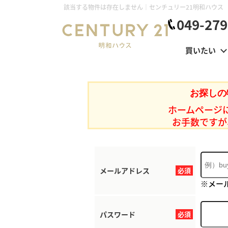
該当する物件は存在しません｜センチュリー21明和ハウス
049-279
買いたい
お探しの
ホームページ
お手数ですが
メールアドレス
必須
※メー
パスワード
必須