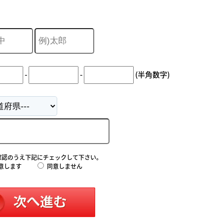
-
-
(半角数字)
確認のうえ下記にチェックして下さい。
意します
同意しません