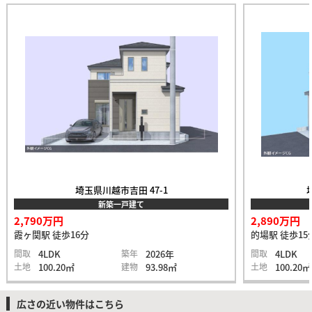
埼玉県川越市吉田 47-1
新築一戸建て
2,790万円
2,890万円
霞ヶ関駅 徒歩16分
的場駅 徒歩15
間取
4LDK
築年
2026年
間取
4LDK
土地
100.20㎡
建物
93.98㎡
土地
100.20㎡
広さの近い物件はこちら