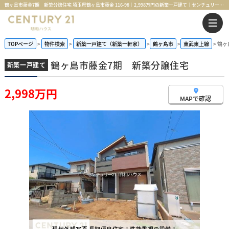
鶴ヶ島市藤金7期 新築分譲住宅 埼玉県鶴ヶ島市藤金 116-98｜2,998万円の新築一戸建て｜センチュリー21明和ハウス
TOPページ
物件検索
新築一戸建て（新築一軒家）
鶴ヶ島市
東武東上線
鶴ヶ
鶴ヶ島市藤金7期 新築分譲住宅
新築一戸建て
2,998万円
MAPで確認