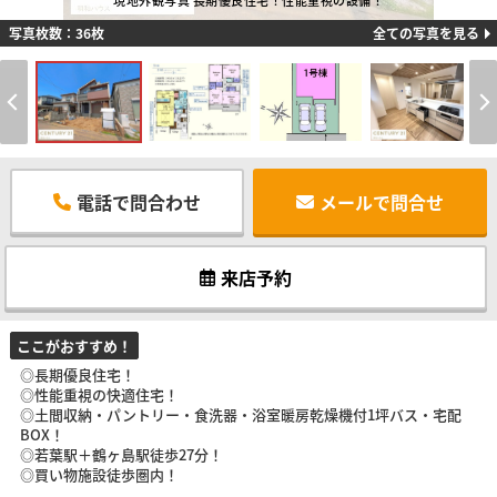
現地外観写真 長期優良住宅！性能重視の設備！
写真枚数：36枚
全ての写真を見る
電話で問合わせ
メールで問合せ
来店予約
ここがおすすめ！
◎長期優良住宅！
◎性能重視の快適住宅！
◎土間収納・パントリー・食洗器・浴室暖房乾燥機付1坪バス・宅配
BOX！
◎若葉駅＋鶴ヶ島駅徒歩27分！
◎買い物施設徒歩圏内！