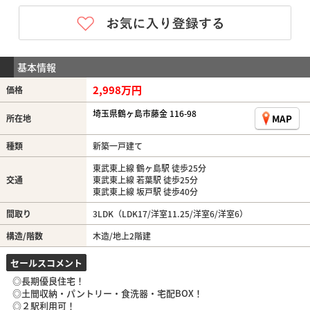
基本情報
2,998万円
価格
埼玉県鶴ヶ島市藤金 116-98
MAP
所在地
種類
新築一戸建て
東武東上線 鶴ヶ島駅 徒歩25分
交通
東武東上線 若葉駅 徒歩25分
東武東上線 坂戸駅 徒歩40分
間取り
3LDK（LDK17/洋室11.25/洋室6/洋室6）
構造/階数
木造/地上2階建
セールスコメント
◎長期優良住宅！
◎土間収納・パントリー・食洗器・宅配BOX！
◎２駅利用可！