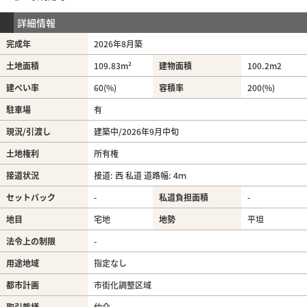
詳細情報
完成年
2026年8月築
土地面積
109.83m²
建物面積
100.2m
2
建ぺい率
60(%)
容積率
200(%)
駐車場
有
現況/引渡し
建築中/2026年9月中旬
土地権利
所有権
接道状況
接道: 西 私道 道路幅: 4ｍ
セットバック
-
私道負担面積
-
地目
宅地
地勢
平坦
法令上の制限
-
用途地域
指定なし
都市計画
市街化調整区域
取引態様
仲介