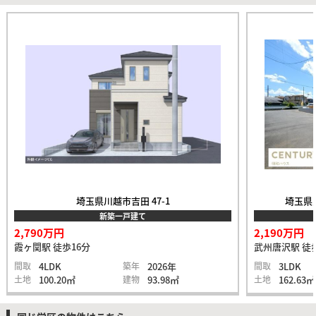
埼玉県川越市吉田 47-1
埼玉県入
新築一戸建て
2,790万円
2,190万円
霞ヶ関駅 徒歩16分
武州唐沢駅 徒
間取
4LDK
築年
2026年
間取
3LDK
土地
100.20㎡
建物
93.98㎡
土地
162.63㎡