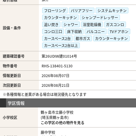
フローリング
バリアフリー
システムキッチン
カウンターキッチン
シャンプードレッサー
追い焚き
シャワー
浴室乾燥機
ガスコンロ
設備・条件
コンロ三口
床下収納
バルコニー
TVドアホン
カースペース2台
都市ガス
カウンターキッチン
カースペース2台以上
建築確認番号
第26UDIW建01014号
物件番号
RHS-138401-5130
情報更新日
2026年08月07日
次回更新日
2026年08月21日
※各種情報と差異がある場合は現況優先となります
学区情報
鶴ヶ島市立藤小学校
小学校区
(埼玉県鶴ヶ島市)
この学区の他の物件を見る
藤中学校