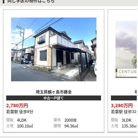
同じ学区の物件はこちら
埼玉県鶴ヶ島市藤金
埼
中古一戸建て
2,780万円
3,280万円
若葉駅 徒歩8分
若葉駅 徒歩31
間取
4LDK
築年
2000年
間取
3LDK
土地
100.10㎡
建物
94.36㎡
土地
135.38㎡