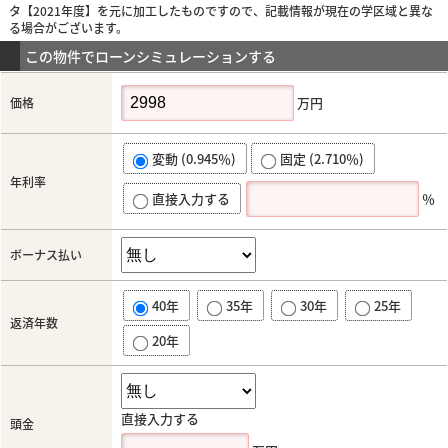
タ【2021年度】を元に加工したものですので、記載情報が現在の学区域と異な
る場合がございます。
この物件でローンシミュレーションする
万円
価格
変動 (0.945％)
固定 (2.710％)
年利率
直接入力する
％
ボーナス払い
40年
35年
30年
25年
返済年数
20年
直接入力する
頭金