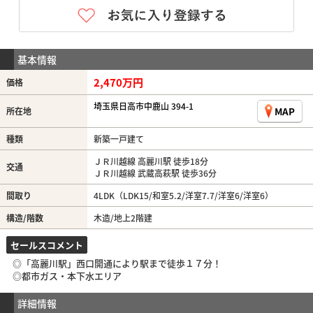
基本情報
2,470万円
価格
埼玉県日高市中鹿山 394-1
MAP
所在地
種類
新築一戸建て
ＪＲ川越線 高麗川駅 徒歩18分
交通
ＪＲ川越線 武蔵高萩駅 徒歩36分
間取り
4LDK（LDK15/和室5.2/洋室7.7/洋室6/洋室6）
構造/階数
木造/地上2階建
セールスコメント
◎「高麗川駅」西口開通により駅まで徒歩１７分！
◎都市ガス・本下水エリア
詳細情報