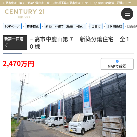
日高市中鹿山第７ 新築分譲住宅 全１０棟 埼玉県日高市中鹿山 394-1｜2,470万円の新築一戸建て｜センチュリー21明和ハウス
TOPページ
物件検索
新築一戸建て（新築一軒家）
日高市
ＪＲ川越線
日高市
日高市中鹿山第７ 新築分譲住宅 全１
新築一戸建
て
０棟
2,470万円
MAPで確認