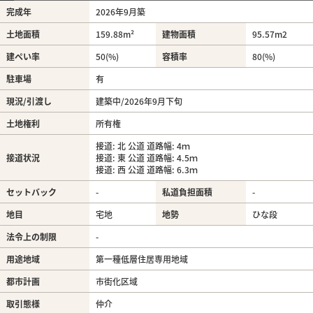
完成年
2026年9月築
土地面積
159.88m²
建物面積
95.57m
2
建ぺい率
50(%)
容積率
80(%)
駐車場
有
現況/引渡し
建築中/2026年9月下旬
土地権利
所有権
接道: 北 公道 道路幅: 4ｍ
接道状況
接道: 東 公道 道路幅: 4.5ｍ
接道: 西 公道 道路幅: 6.3ｍ
セットバック
-
私道負担面積
-
地目
宅地
地勢
ひな段
法令上の制限
-
用途地域
第一種低層住居専用地域
都市計画
市街化区域
取引態様
仲介