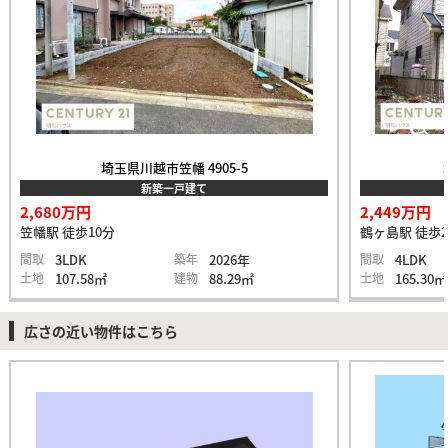
埼玉県川越市笠幡 4905-5
新築一戸建て
2,680万円
2,449万円
笠幡駅 徒歩10分
鶴ヶ島駅 徒歩2
間取
3LDK
築年
2026年
間取
4LDK
土地
107.58㎡
建物
88.29㎡
土地
165.30㎡
広さの近い物件はこちら