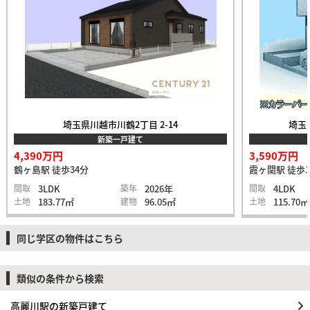
埼玉県川越市川鶴2丁目 2-14
埼玉
新築一戸建て
4,390万円
3,590万円
鶴ヶ島駅 徒歩34分
霞ヶ関駅 徒歩1
間取
3LDK
築年
2026年
間取
4LDK
土地
183.77㎡
建物
96.05㎡
土地
115.70㎡
同じ学区の物件はこちら
類似の条件から検索
高麗川駅の新築戸建て