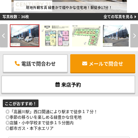
現地外観写真 緑豊かで穏やかな住宅地！駅徒歩17分！
写真枚数：36枚
全ての写真を見る
電話で問合わせ
メールで問合せ
来店予約
ここがおすすめ！
◎「高麗川駅」西口開通により駅まで徒歩１７分！
◎季節の移ろいを楽しめる緑豊かな住宅地
◎店舗・小中学校まで徒歩１５分圏内
◎都市ガス・本下水エリア