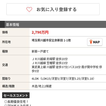
基本情報
2,790万円
価格
埼玉県川越市安比奈新田 1-1他
MAP
所在地
種類
新築一戸建て
ＪＲ川越線 的場駅 徒歩20分
ＪＲ川越線 笠幡駅 徒歩23分
交通
東武東上線 川越駅 徒歩37分/バス18分 霞が関中学校 停
歩5分
間取り
4LDK（LDK15/洋室5/洋室7/洋室5.25/洋室5.18）
構造/階数
木造/地上2階建
セールスコメント
◎長期優良住宅！
◎ZEH省エネ住宅！