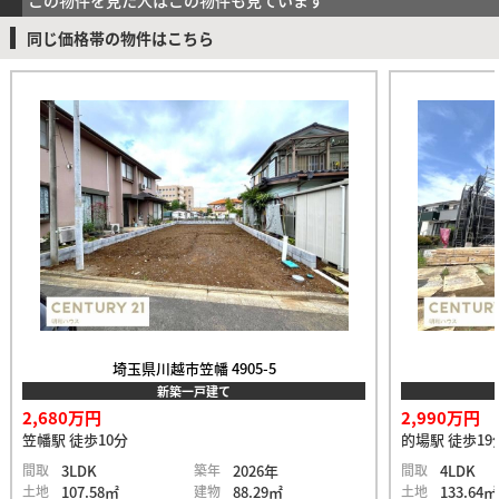
同じ価格帯の物件はこちら
埼玉県川越市笠幡 4905-5
新築一戸建て
2,680万円
2,990万円
笠幡駅 徒歩10分
的場駅 徒歩19
間取
3LDK
築年
2026年
間取
4LDK
土地
107.58㎡
建物
88.29㎡
土地
133.64㎡