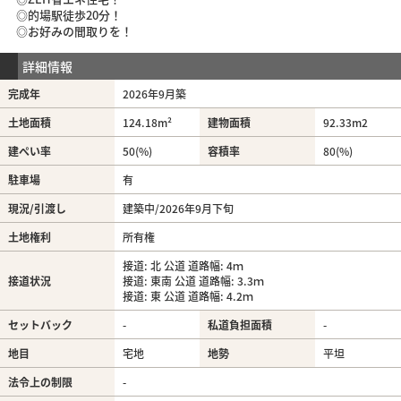
◎的場駅徒歩20分！
◎お好みの間取りを！
詳細情報
完成年
2026年9月築
土地面積
124.18m²
建物面積
92.33m
2
建ぺい率
50(%)
容積率
80(%)
駐車場
有
現況/引渡し
建築中/2026年9月下旬
土地権利
所有権
接道: 北 公道 道路幅: 4ｍ
接道状況
接道: 東南 公道 道路幅: 3.3ｍ
接道: 東 公道 道路幅: 4.2ｍ
セットバック
-
私道負担面積
-
地目
宅地
地勢
平坦
法令上の制限
-