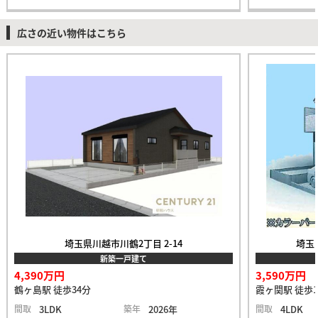
広さの近い物件はこちら
埼玉県川越市川鶴2丁目 2-14
埼玉
新築一戸建て
4,390万円
3,590万円
鶴ヶ島駅 徒歩34分
霞ヶ関駅 徒歩1
間取
3LDK
築年
2026年
間取
4LDK