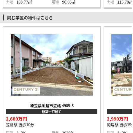
土地
183.77㎡
建物
96.05㎡
土地
115.70㎡
同じ学区の物件はこちら
埼玉県川越市笠幡 4905-5
新築一戸建て
2,680万円
2,990万円
笠幡駅 徒歩10分
的場駅 徒歩19
間取
3LDK
築年
2026年
間取
4LDK