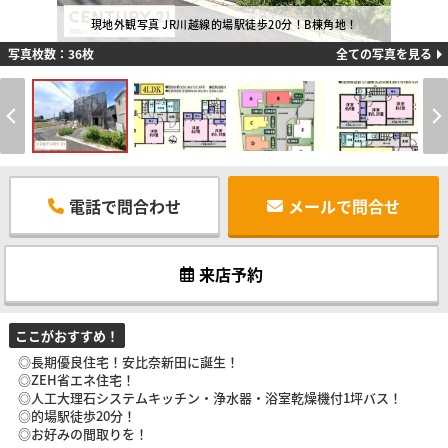
現地外観写真 JR川越線的場駅徒歩20分！B棟角地！
写真枚数：36枚
全ての写真を見る
電話で問合わせ
メールで問合せ
来店予約
ここがおすすめ！
◎長期優良住宅！安比奈新田に誕生！
◎ZEH省エネ住宅！
◎人工大理石システムキッチン・浄水器・浴室乾燥機付1坪バス！
◎的場駅徒歩20分！
◎お好みの間取りを！