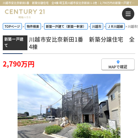
川越市安比奈新田1番 新築分譲住宅 全4棟 埼玉県川越市安比奈新田 1-1他｜2,790万円の新築一戸建て｜センチュリー21明和ハウス
TOPページ
物件検索
新築一戸建て（新築一軒家）
川越市
ＪＲ川越線
川越市
川越市安比奈新田1番 新築分譲住宅 全
新築一戸建
て
4棟
2,790万円
MAPで確認