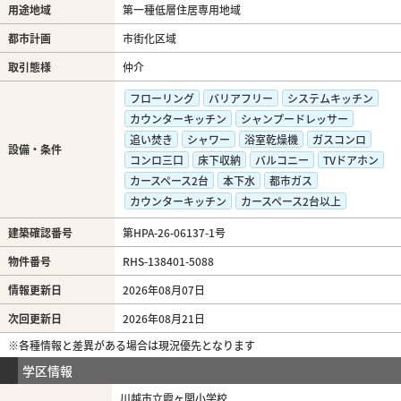
用途地域
第一種低層住居専用地域
都市計画
市街化区域
取引態様
仲介
フローリング
バリアフリー
システムキッチン
カウンターキッチン
シャンプードレッサー
追い焚き
シャワー
浴室乾燥機
ガスコンロ
設備・条件
コンロ三口
床下収納
バルコニー
TVドアホン
カースペース2台
本下水
都市ガス
カウンターキッチン
カースペース2台以上
建築確認番号
第HPA-26-06137-1号
物件番号
RHS-138401-5088
情報更新日
2026年08月07日
次回更新日
2026年08月21日
※各種情報と差異がある場合は現況優先となります
学区情報
川越市立霞ヶ関小学校