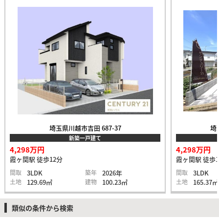
埼玉県川越市吉田 687-37
埼
新築一戸建て
4,298万円
4,298万円
霞ヶ関駅 徒歩12分
霞ヶ関駅 徒歩1
間取
3LDK
築年
2026年
間取
3LDK
土地
129.69㎡
建物
100.23㎡
土地
165.37㎡
類似の条件から検索