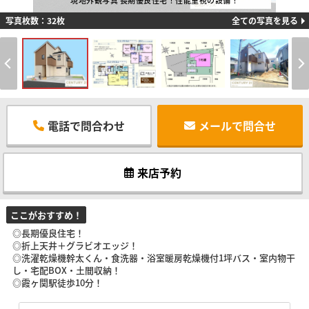
現地外観写真 長期優良住宅！性能重視の設備！
写真枚数：32枚
全ての写真を見る
電話で問合わせ
メールで問合せ
来店予約
ここがおすすめ！
◎長期優良住宅！
◎折上天井＋グラビオエッジ！
◎洗濯乾燥機幹太くん・食洗器・浴室暖房乾燥機付1坪バス・室内物干
し・宅配BOX・土間収納！
◎霞ヶ関駅徒歩10分！