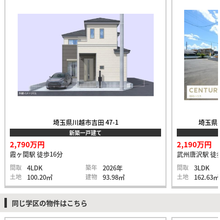
埼玉県川越市吉田 47-1
埼玉県入
新築一戸建て
2,790万円
2,190万円
霞ヶ関駅 徒歩16分
武州唐沢駅 徒
間取
4LDK
築年
2026年
間取
3LDK
土地
100.20㎡
建物
93.98㎡
土地
162.63㎡
同じ学区の物件はこちら