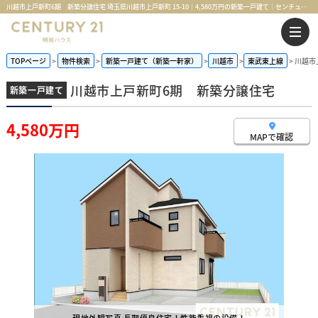
川越市上戸新町6期 新築分譲住宅 埼玉県川越市上戸新町 15-10｜4,580万円の新築一戸建て｜センチュリー21明和ハウス
TOPページ
物件検索
新築一戸建て（新築一軒家）
川越市
東武東上線
川越市
川越市上戸新町6期 新築分譲住宅
新築一戸建て
4,580万円
MAPで確認