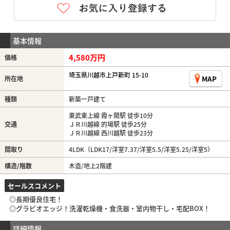
基本情報
4,580万円
価格
埼玉県川越市上戸新町 15-10
MAP
所在地
種類
新築一戸建て
東武東上線 霞ヶ関駅 徒歩10分
交通
ＪＲ川越線 的場駅 徒歩25分
ＪＲ川越線 西川越駅 徒歩23分
間取り
4LDK（LDK17/洋室7.37/洋室5.5/洋室5.25/洋室5）
構造/階数
木造/地上2階建
セールスコメント
◎長期優良住宅！
◎グラビオエッジ！洗濯乾燥機・食洗器・室内物干し・宅配BOX！
詳細情報