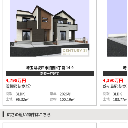
埼玉県坂戸市関間4丁目 14-9
埼
新築一戸建て
4,798万円
4,390万円
若葉駅 徒歩3分
鶴ヶ島駅 徒歩3
間取
3LDK
築年
2026年
間取
3LDK
土地
96.32㎡
建物
100.19㎡
土地
183.77㎡
広さの近い物件はこちら