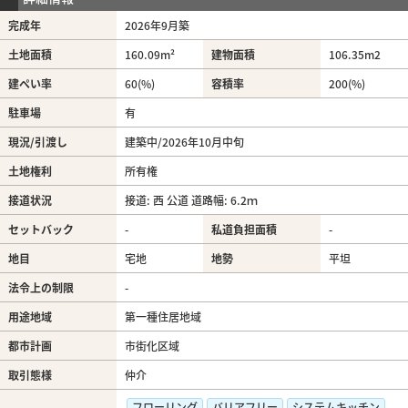
完成年
2026年9月築
土地面積
160.09m²
建物面積
106.35m
2
建ぺい率
60(%)
容積率
200(%)
駐車場
有
現況/引渡し
建築中/2026年10月中旬
土地権利
所有権
接道状況
接道: 西 公道 道路幅: 6.2ｍ
セットバック
-
私道負担面積
-
地目
宅地
地勢
平坦
法令上の制限
-
用途地域
第一種住居地域
都市計画
市街化区域
取引態様
仲介
フローリング
バリアフリー
システムキッチン