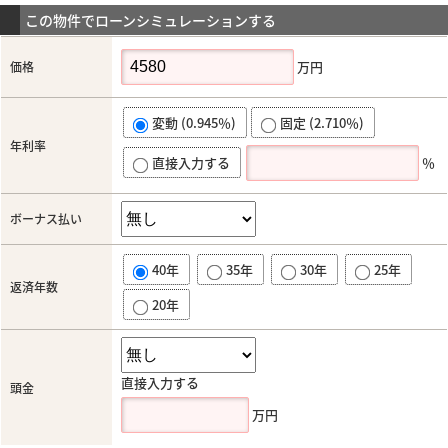
この物件でローンシミュレーションする
万円
価格
変動 (0.945％)
固定 (2.710％)
年利率
直接入力する
％
ボーナス払い
40年
35年
30年
25年
返済年数
20年
直接入力する
頭金
万円