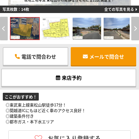
現地土地写真 東松山市の閑静な住宅地に全12区画誕生！
写真枚数：14枚
全ての写真を見る
電話で問合わせ
メールで問合せ
来店予約
ここがおすすめ！
◎東武東上線東松山駅徒歩17分！
◎関越道ICにもほど近く車のアクセス良好！
◎建築条件付き
◎都市ガス・本下水エリア