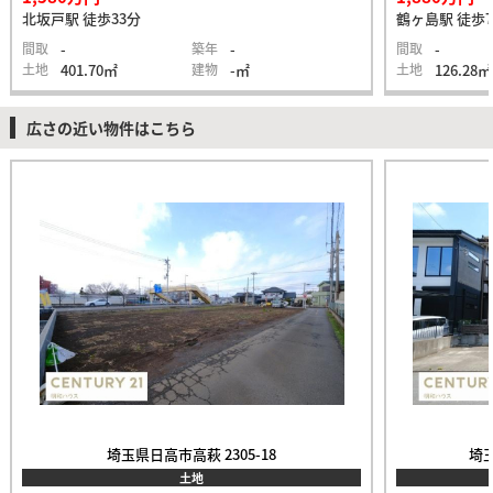
北坂戸駅 徒歩33分
鶴ヶ島駅 徒歩
間取
-
築年
-
間取
-
土地
401.70㎡
建物
-㎡
土地
126.28㎡
広さの近い物件はこちら
埼玉県日高市高萩 2305-18
埼玉
土地