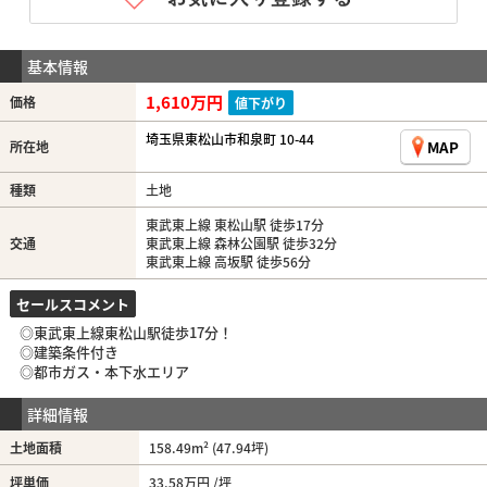
基本情報
1,610万円
価格
値下がり
埼玉県東松山市和泉町 10-44
MAP
所在地
種類
土地
東武東上線 東松山駅 徒歩17分
交通
東武東上線 森林公園駅 徒歩32分
東武東上線 高坂駅 徒歩56分
セールスコメント
◎東武東上線東松山駅徒歩17分！
◎建築条件付き
◎都市ガス・本下水エリア
詳細情報
土地面積
158.49m² (47.94坪)
坪単価
33.58万円 /坪