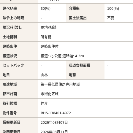
建ぺい率
60(%)
容積率
100(%)
法令上の制限
-
国土法届出
不要
現況/引渡し
更地/相談
土地権利
所有権
建築条件
建築条件付
接道状況
接道: 北 公道 道路幅: 4.5ｍ
セットバック
-
私道負担面積
-
地目
山林
地勢
用途地域
第一種低層住居専用地域
都市計画
市街化区域
取引態様
仲介
物件番号
RHS-138401-4972
情報更新日
2026年08月07日
次回更新日
2026年08月21日