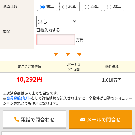
40年
30年
25年
20年
返済年数
直接入力する
頭金
万円
ボーナス
毎月のご返済額
物件価格
(×年2回)
40,292円
－
1,610万円
※返済金額はあくまでも目安です。
※
会員登録(無料)
をして詳細情報を記入されますと、全物件が自動でシミュレー
ションされとても便利になります。
電話で問合わせ
メールで問合せ