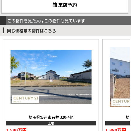
来店予約
この物件を見た人はこの物件も見ています
同じ価格帯の物件はこちら
埼玉県坂戸市石井 320-4他
埼
土地
1,580万円
1,880万円