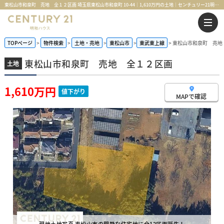
東松山市和泉町 売地 全１２区画 埼玉県東松山市和泉町 10-44｜1,610万円の土地｜センチュリー21明和ハウス
TOPページ
物件検索
土地・売地
東松山市
東武東上線
東松山市和泉町 売地
東松山市和泉町 売地 全１２区画
土地
1,610万円
値下がり
MAPで確認