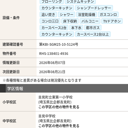
フローリング
システムキッチン
カウンターキッチン
シャンプードレッサー
追い焚き
シャワー
浴室乾燥機
ガスコンロ
設備・条件
コンロ三口
床下収納
バルコニー
TVドアホン
カースペース2台
本下水
都市ガス
カウンターキッチン
カースペース2台以上
建築確認番号
第KBI-SGM25-10-5124号
物件番号
RHS-138401-4936
情報更新日
2026年08月07日
次回更新日
2026年08月21日
※各種情報と差異がある場合は現況優先となります
学区情報
吉見町立東第一小学校
小学校区
(埼玉県比企郡吉見町)
この学区の他の物件を見る
吉見中学校
中学校区
(埼玉県比企郡吉見町)
この学区の他の物件を見る