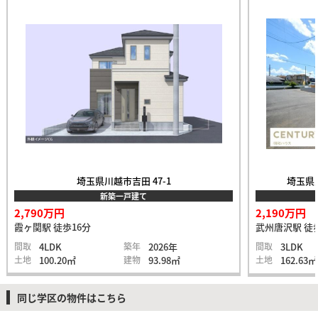
埼玉県川越市吉田 47-1
埼玉県入
新築一戸建て
2,790万円
2,190万円
霞ヶ関駅 徒歩16分
武州唐沢駅 徒
間取
4LDK
築年
2026年
間取
3LDK
土地
100.20㎡
建物
93.98㎡
土地
162.63㎡
同じ学区の物件はこちら