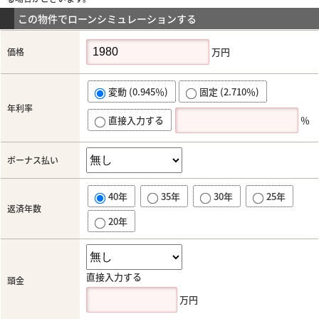
この物件でローンシミュレーションする
万円
価格
変動 (0.945％)
固定 (2.710％)
年利率
直接入力する
％
ボーナス払い
40年
35年
30年
25年
返済年数
20年
直接入力する
頭金
万円