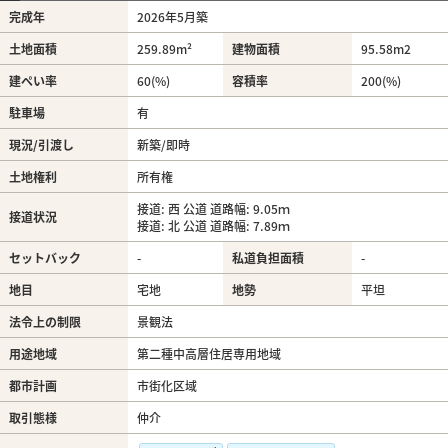
完成年
2026年5月築
土地面積
259.89m²
建物面積
95.58m
2
建ぺい率
60(%)
容積率
200(%)
駐車場
有
現況/引渡し
新築/即時
土地権利
所有権
接道: 西 公道 道路幅: 9.05ｍ
接道状況
接道: 北 公道 道路幅: 7.89ｍ
セットバック
-
私道負担面積
-
地目
宅地
地勢
平坦
法令上の制限
景観法
用途地域
第二種中高層住居専用地域
都市計画
市街化区域
取引態様
仲介