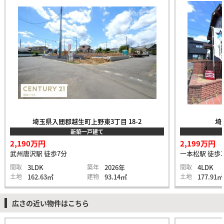
埼玉県入間郡越生町上野東3丁目 18-2
埼
新築一戸建て
2,190万円
2,199万円
武州唐沢駅 徒歩7分
一本松駅 徒歩1
間取
3LDK
築年
2026年
間取
4LDK
土地
162.63㎡
建物
93.14㎡
土地
177.91㎡
広さの近い物件はこちら