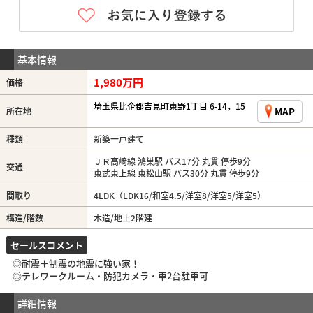
基本情報
1,980万円
価格
埼玉県比企郡吉見町東野1丁目 6-14，15
MAP
所在地
種類
新築一戸建て
ＪＲ高崎線 鴻巣駅 バス17分 丸貫 停歩9分
交通
東武東上線 東松山駅 バス30分 丸貫 停歩9分
間取り
4LDK（LDK16/和室4.5/洋室8/洋室5/洋室5）
構造/階数
木造/地上2階建
セールスコメント
◎耐震＋制震の地震に強い家！
◎テレワークルーム・防犯カメラ・車2台駐車可
詳細情報