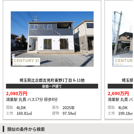
埼玉県比企郡吉見町東野1丁目 6-11他
埼玉県
新築一戸建て
2,080万円
2,690万円
鴻巣駅 丸貫 バス17分 停歩8分
鴻巣駅 丸貫 バ
間取
4LDK
築年
2025年
間取
4LDK
土地
169.81㎡
建物
97.59㎡
土地
199.18㎡
類似の条件から検索