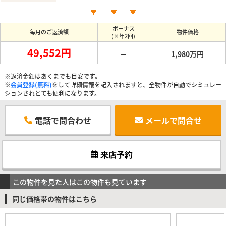
ボーナス
毎月のご返済額
物件価格
(×年2回)
49,552円
－
1,980万円
※返済金額はあくまでも目安です。
※
会員登録(無料)
をして詳細情報を記入されますと、全物件が自動でシミュレー
ションされとても便利になります。
電話で問合わせ
メールで問合せ
来店予約
この物件を見た人はこの物件も見ています
同じ価格帯の物件はこちら