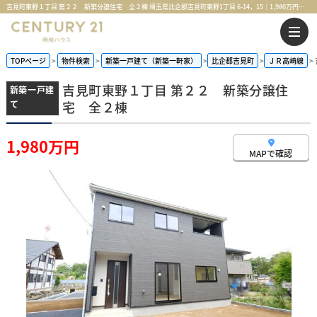
吉見町東野１丁目 第２２ 新築分譲住宅 全２棟 埼玉県比企郡吉見町東野1丁目 6-14，15｜1,980万円の新築一戸建て｜センチュリー21明和ハウス
TOPページ
物件検索
新築一戸建て（新築一軒家）
比企郡吉見町
ＪＲ高崎線
吉見町東野１丁目 第２２ 新築分譲住
新築一戸建
て
宅 全２棟
1,980万円
MAPで確認