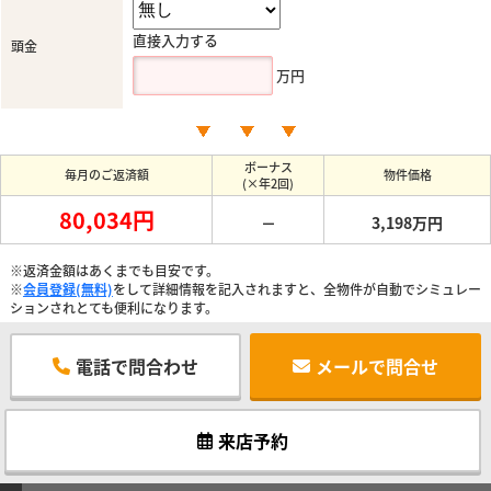
直接入力する
頭金
万円
ボーナス
毎月のご返済額
物件価格
(×年2回)
80,034円
－
3,198万円
※返済金額はあくまでも目安です。
※
会員登録(無料)
をして詳細情報を記入されますと、全物件が自動でシミュレー
ションされとても便利になります。
電話で問合わせ
メールで問合せ
来店予約