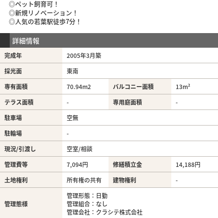
◎ペット飼育可！
◎新規リノベーション！
◎人気の若葉駅徒歩7分！
詳細情報
完成年
2005年3月築
採光面
東南
専有面積
70.94m
2
バルコニー面積
13m²
テラス面積
-
専用庭面積
-
駐車場
空無
駐輪場
-
現況/引渡し
空室/相談
管理費等
7,094円
修繕積立金
14,188円
土地権利
所有権の共有
建物権利
-
管理形態：日勤
管理態様
管理組合：なし
管理会社：クラシテ株式会社