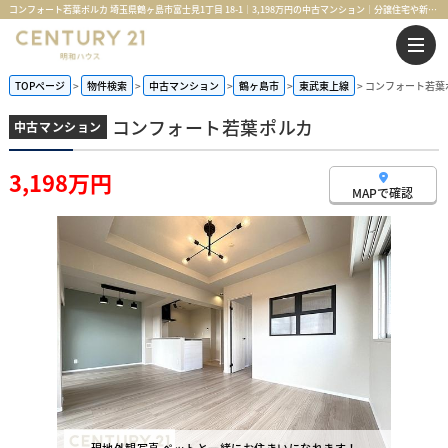
コンフォート若葉ポルカ 埼玉県鶴ヶ島市富士見1丁目 18-1｜3,198万円の中古マンション｜分譲住宅や新築物件｜センチュリー21明和ハウス
TOPページ
物件検索
中古マンション
鶴ヶ島市
東武東上線
コンフォート若葉
コンフォート若葉ポルカ
中古マンション
3,198万円
MAPで確認