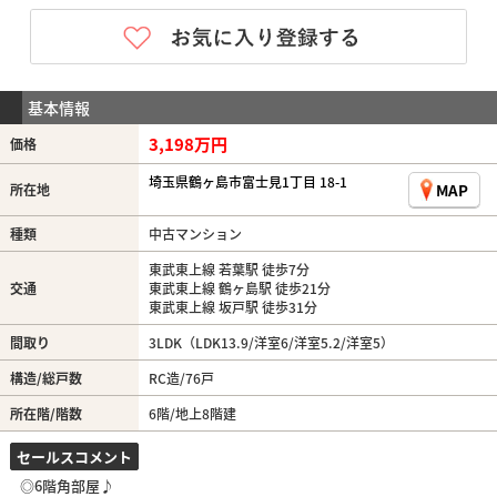
基本情報
3,198万円
価格
埼玉県鶴ヶ島市富士見1丁目 18-1
MAP
所在地
種類
中古マンション
東武東上線 若葉駅 徒歩7分
交通
東武東上線 鶴ヶ島駅 徒歩21分
東武東上線 坂戸駅 徒歩31分
間取り
3LDK（LDK13.9/洋室6/洋室5.2/洋室5）
構造/総戸数
RC造/76戸
所在階/階数
6階/地上8階建
セールスコメント
◎6階角部屋♪