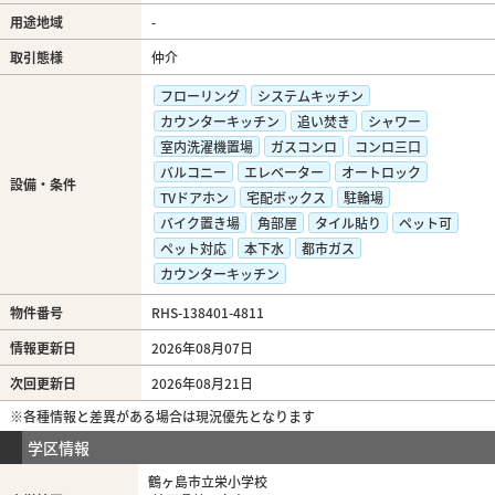
用途地域
-
取引態様
仲介
フローリング
システムキッチン
カウンターキッチン
追い焚き
シャワー
室内洗濯機置場
ガスコンロ
コンロ三口
バルコニー
エレベーター
オートロック
設備・条件
TVドアホン
宅配ボックス
駐輪場
バイク置き場
角部屋
タイル貼り
ペット可
ペット対応
本下水
都市ガス
カウンターキッチン
物件番号
RHS-138401-4811
情報更新日
2026年08月07日
次回更新日
2026年08月21日
※各種情報と差異がある場合は現況優先となります
学区情報
鶴ヶ島市立栄小学校