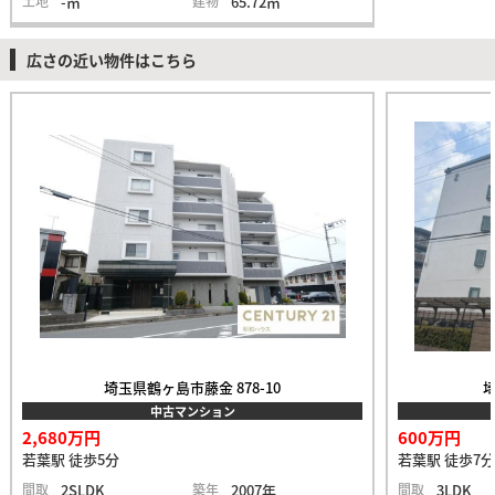
土地
-㎡
建物
65.72㎡
広さの近い物件はこちら
埼玉県鶴ヶ島市藤金 878-10
埼
中古マンション
2,680万円
600万円
若葉駅 徒歩5分
若葉駅 徒歩7分
間取
2SLDK
築年
2007年
間取
3LDK