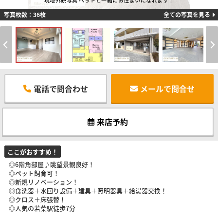
現地外観写真 ペットと一緒にお住まいになれます！
写真枚数：36枚
全ての写真を見る
電話で問合わせ
メールで問合せ
来店予約
ここがおすすめ！
◎6階角部屋♪眺望景観良好！
◎ペット飼育可！
◎新規リノベーション！
◎食洗器＋水回り設備＋建具＋照明器具＋給湯器交換！
◎クロス＋床張替！
◎人気の若葉駅徒歩7分