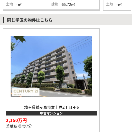
土地
-㎡
建物
65.72㎡
土地
-㎡
同じ学区の物件はこちら
埼玉県鶴ヶ島市富士見2丁目 4-6
中古マンション
2,150万円
若葉駅 徒歩7分