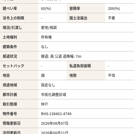
建ぺい率
60(%)
容積率
200(%)
法令上の制限
-
国土法届出
不要
現況/引渡し
更地/相談
土地権利
所有権
建築条件
なし
接道状況
接道: 南 公道 道路幅: 7ｍ
セットバック
-
私道負担面積
-
地目
畑
地勢
平坦
用途地域
指定なし
都市計画
市街化調整区域
取引態様
仲介
物件番号
RHS-138401-4749
情報更新日
2026年08月07日
次回更新日
2026年08月21日