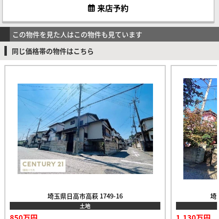
来店予約
この物件を見た人はこの物件も見ています
同じ価格帯の物件はこちら
埼玉県日高市高萩 1749-16
埼
土地
850万円
1,130万円