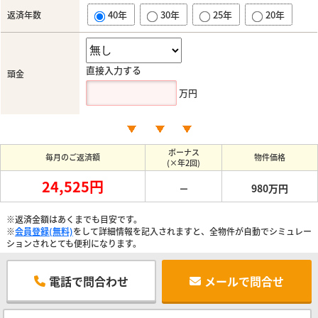
40年
30年
25年
20年
返済年数
直接入力する
頭金
万円
ボーナス
毎月のご返済額
物件価格
(×年2回)
24,525円
－
980万円
※返済金額はあくまでも目安です。
※
会員登録(無料)
をして詳細情報を記入されますと、全物件が自動でシミュレー
ションされとても便利になります。
電話で問合わせ
メールで問合せ