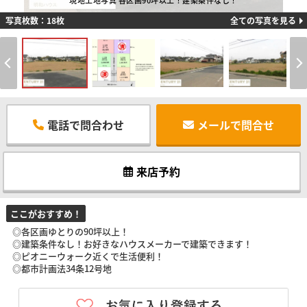
現地土地写真 各区画90坪以上！建築条件なし！
写真枚数：18枚
全ての写真を見る
電話で問合わせ
メールで問合せ
来店予約
ここがおすすめ！
◎各区画ゆとりの90坪以上！
◎建築条件なし！お好きなハウスメーカーで建築できます！
◎ピオニーウォーク近くで生活便利！
◎都市計画法34条12号地