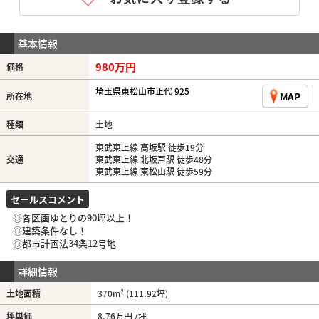
基本情報
980万円
価格
埼玉県東松山市正代 925
MAP
所在地
種類
土地
東武東上線 高坂駅 徒歩19分
交通
東武東上線 北坂戸駅 徒歩48分
東武東上線 東松山駅 徒歩59分
セールスコメント
◎各区画ゆとりの90坪以上！
◎建築条件なし！
◎都市計画法34条12号地
詳細情報
土地面積
370m² (111.92坪)
坪単価
8.76万円 /坪