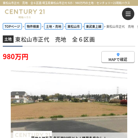
東松山市正代 売地 全６区画 埼玉県東松山市正代 925｜980万円の土地｜センチュリー21明和ハウス
TOPページ
物件検索
土地・売地
東松山市
東武東上線
東松山市正代 売地 
東松山市正代 売地 全６区画
土地
980万円
MAPで確認