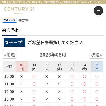
来店予約｜鶴ヶ島市・坂戸市・東松山市・川越市の不動産購入・不動産売却のことならセンチュリー21明和ハウス
TOPページ
来店予約
来店予約
ステップ1
ご希望日を選択してください
2026年08月
«前週
次週»
09
10
11
12
13
14
15
時間
(日)
(月)
(火)
(水)
(木)
(金)
(土)
10:00
×
○
×
×
○
○
○
11:00
×
○
×
×
○
○
○
12:00
×
○
×
×
○
○
○
13:00
×
○
×
×
○
○
○