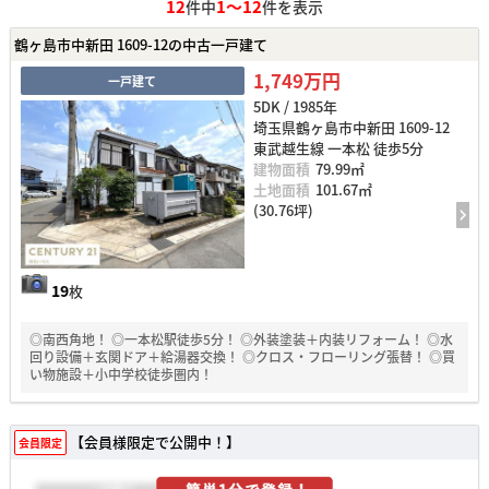
12
1～12
件中
件を表示
鶴ヶ島市中新田 1609-12の中古一戸建て
1,749万円
一戸建て
5DK / 1985年
埼玉県鶴ヶ島市中新田 1609-12
東武越生線 一本松 徒歩5分
建物面積
79.99㎡
土地面積
101.67㎡
(30.76坪)
19
枚
◎南西角地！ ◎一本松駅徒歩5分！ ◎外装塗装＋内装リフォーム！ ◎水
回り設備＋玄関ドア＋給湯器交換！ ◎クロス・フローリング張替！ ◎買
い物施設＋小中学校徒歩圏内！
【会員様限定で公開中！】
会員限定