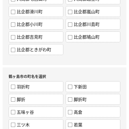
比企郡滑川町
比企郡嵐山町
比企郡小川町
比企郡川島町
比企郡吉見町
比企郡鳩山町
比企郡ときがわ町
鶴ヶ島市の町名を選択
羽折町
下新田
脚折
脚折町
五味ヶ谷
高倉
三ツ木
若葉