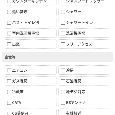
カウンターキッチン
シャンプードレッサー
追い焚き
シャワー
バス・トイレ別
シャワートイレ
室内洗濯機置場
洗濯機置場
出窓
フリーアクセス
家電等
エアコン
冷房
ガス暖房
石油暖房
冷蔵庫
地デジ対応
CATV
BSアンテナ
CS受信可
有線放送