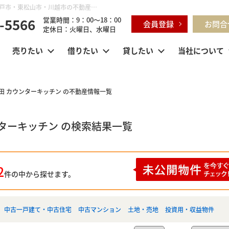
埼玉県 鶴ヶ島市下新田 カウンターキッチン ｜鶴ヶ島市・坂戸市・東松山市・川越市の不動産購入・不動産売却のことならセンチュリー21明和ハウス
-5566
営業時間：9：00～18：00
会員登録
お問合
定休日：火曜日、水曜日
売りたい
借りたい
貸したい
当社について
田 カウンターキッチン の不動産情報一覧
ンターキッチン の検索結果一覧
2
件の中から探せます。
中古一戸建て・中古住宅
中古マンション
土地・売地
投資用・収益物件