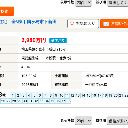
表示件数
並び順
住宅 全3棟｜鶴ヶ島市下新田
2,980万円
値下がり
地
埼玉県鶴ヶ島市下新田 710-7
東武越生線 一本松駅 徒歩7分
り
4LDK
面積
105.99㎡
土地面積
157.60㎡(47.67坪)
月
2026年8月
建物構造
一戸建て/木造
8
枚
表示件数
並び順