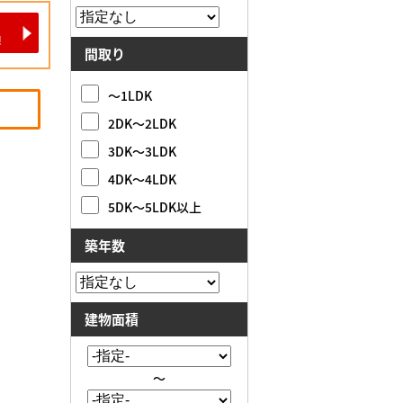
間取り
～1LDK
2DK～2LDK
3DK～3LDK
4DK～4LDK
5DK～5LDK以上
築年数
建物面積
～