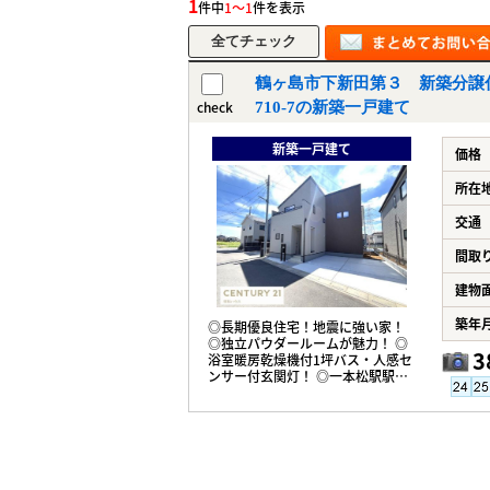
1
件中
1～1
件を表示
鶴ヶ島市下新田第３ 新築分譲
check
710-7の新築一戸建て
新築一戸建て
価格
所在
交通
間取
建物
築年
◎長期優良住宅！地震に強い家！
◎独立パウダールームが魅力！ ◎
3
浴室暖房乾燥機付1坪バス・人感セ
ンサー付玄関灯！ ◎一本松駅駅徒
歩7分！ ◎お好みの間取りを！