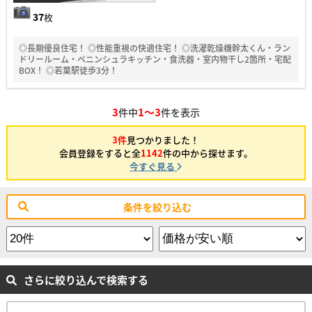
37
枚
◎長期優良住宅！ ◎性能重視の快適住宅！ ◎洗濯乾燥機幹太くん・ラン
ドリールーム・ペニンシュラキッチン・食洗器・室内物干し2箇所・宅配
BOX！ ◎若葉駅徒歩3分！
3
1～3
件中
件を表示
3件
見つかりました！
会員登録をすると全
1142
件の中から探せます。
今すぐ見る
条件を絞り込む
さらに絞り込んで検索する