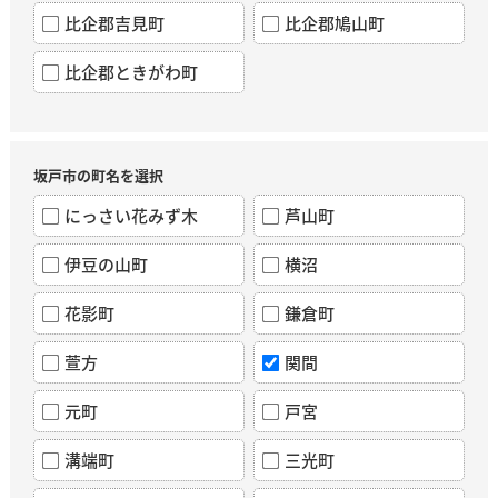
比企郡吉見町
比企郡鳩山町
比企郡ときがわ町
坂戸市の町名を選択
にっさい花みず木
芦山町
伊豆の山町
横沼
花影町
鎌倉町
萱方
関間
元町
戸宮
溝端町
三光町