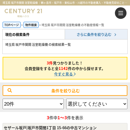
埼玉県 坂戸市関間 浴室乾燥機 ｜鶴ヶ島市・坂戸市・東松山市・川越市の不動産購入・不動産売却のことならセンチュリー21明和ハウス
TOPページ
物件検索
埼玉県 坂戸市関間 浴室乾燥機 の不動産情報一覧
現在の検索条件
さらに条件を絞り込む
埼玉県 坂戸市関間 浴室乾燥機 の検索結果一覧
3件
見つかりました！
会員登録をすると全
1142
件の中から探せます。
今すぐ見る
条件を絞り込む
3
1～3
件中
件を表示
セザール坂戸|坂戸市関間1丁目 15-66の中古マンション