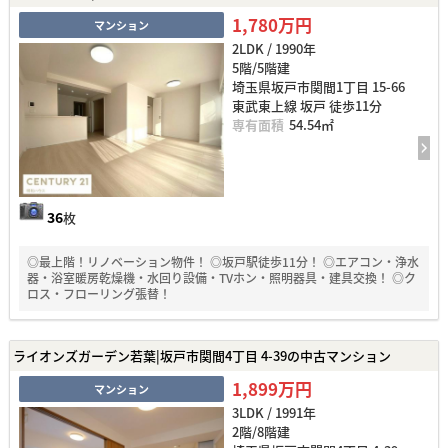
1,780万円
マンション
2LDK / 1990年
5階/5階建
埼玉県坂戸市関間1丁目 15-66
東武東上線 坂戸 徒歩11分
専有面積
54.54㎡
36
枚
◎最上階！リノベーション物件！ ◎坂戸駅徒歩11分！ ◎エアコン・浄水
器・浴室暖房乾燥機・水回り設備・TVホン・照明器具・建具交換！ ◎ク
ロス・フローリング張替！
ライオンズガーデン若葉|坂戸市関間4丁目 4-39の中古マンション
1,899万円
マンション
3LDK / 1991年
2階/8階建