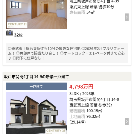
埼玉県坂戸市関間4丁目 4-39
東武東上線 若葉 徒歩10分
専有面積
54㎡
32
枚
◎東武東上線若葉駅徒歩10分の閑静な住宅地 ◎2026年2月フルリフォー
ム！ ◎角部屋で陽当たり良し！ ◎オートロック・エレベータ付きで安心
♪ ◎階下に住戸なし！
坂戸市関間4丁目 14-9の新築一戸建て
4,798万円
一戸建て
3LDK / 2026年
埼玉県坂戸市関間4丁目 14-9
東武東上線 若葉 徒歩3分
建物面積
100.19㎡
土地面積
96.32㎡
(29.14坪)