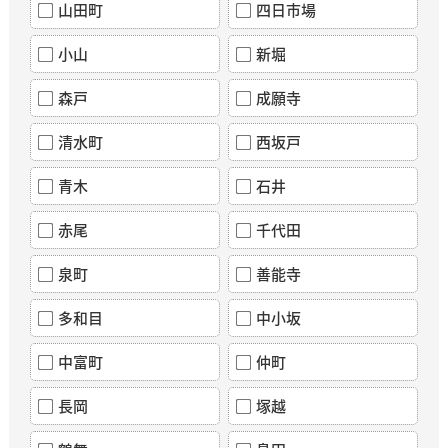
山田町
四日市場
小山
新堀
森戸
成願寺
清水町
西坂戸
青木
石井
赤尾
千代田
泉町
善能寺
多和目
中小坂
中富町
仲町
長岡
塚越