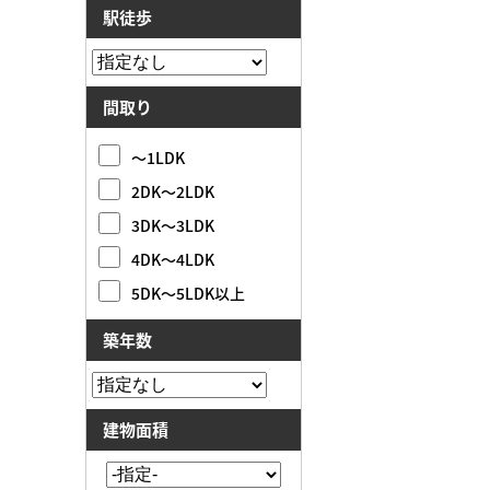
駅徒歩
間取り
～1LDK
2DK～2LDK
3DK～3LDK
4DK～4LDK
5DK～5LDK以上
築年数
建物面積