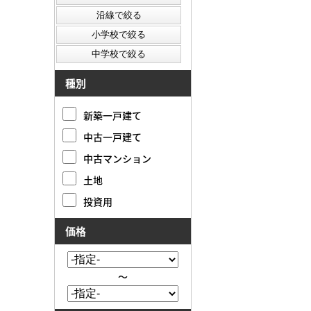
種別
新築一戸建て
中古一戸建て
中古マンション
土地
投資用
価格
～