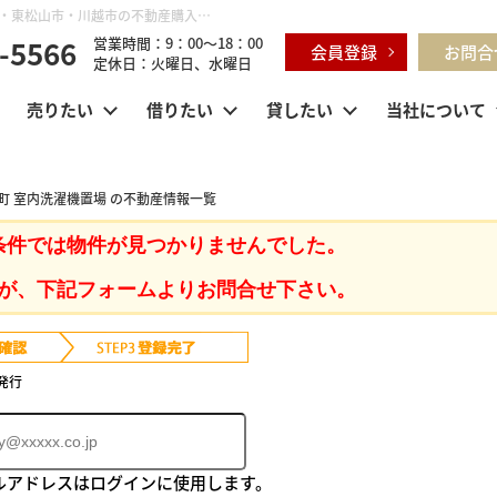
埼玉県 東松山市箭弓町 室内洗濯機置場 ｜鶴ヶ島市・坂戸市・東松山市・川越市の不動産購入・不動産売却のことならセンチュリー21明和ハウス
-5566
営業時間：9：00～18：00
会員登録
お問合
定休日：火曜日、水曜日
売りたい
借りたい
貸したい
当社について
町 室内洗濯機置場 の不動産情報一覧
条件では物件が見つかりませんでした。
が、下記フォームよりお問合せ下さい。
発行
ルアドレスはログインに使用します。