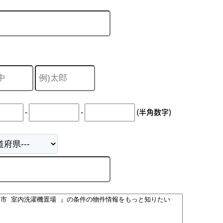
-
-
(半角数字)