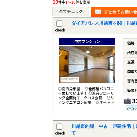
10
件中
1～10
件を表示
ダイアパレス川越霞ヶ関｜川越市的
check
中古マンション
価格
所在
交通
間取
専有
◎南西角部屋！ ◎全部屋バルコニ
築年
ー面しています！ ◎遮音フローリ
ング全面施工＋クロス張替！ ◎リ
3
ビングエアコン新規！ ◎オートロ
ック！ ◎霞ヶ関駅＋的場駅2駅利用
可！
川越市的場 中古一戸建住宅｜川越
check
て