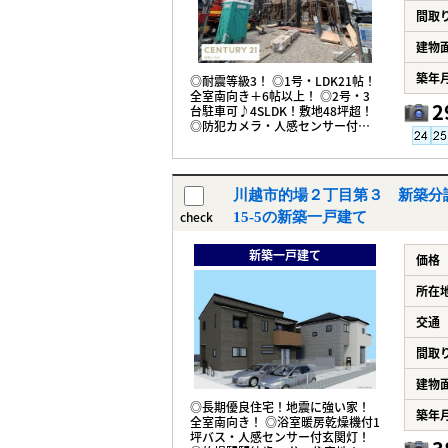
間取
建物
築年
◎耐震等級3！ ◎1号・LDK21帖！
全室南向き＋6帖以上！ ◎2号・3
2
台駐車可♪4SLDK！敷地48坪超！
◎防犯カメラ・人感センサー付玄
関灯！ ◎的場駅徒歩12分！
川越市的場２丁目第３ 新築分
check
15-5の新築一戸建て
新築一戸建て
価格
所在
交通
間取
建物
◎長期優良住宅！地震に強い家！
築年
全室南向き！ ◎浴室暖房乾燥機付1
坪バス・人感センサー付玄関灯！