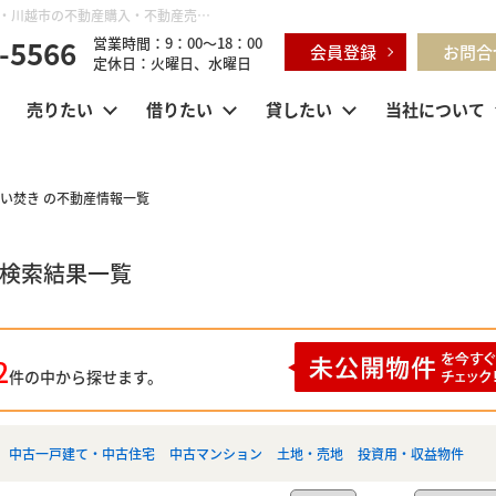
埼玉県 川越市的場 追い焚き ｜鶴ヶ島市・坂戸市・東松山市・川越市の不動産購入・不動産売却のことならセンチュリー21明和ハウス
-5566
営業時間：9：00～18：00
会員登録
お問合
定休日：火曜日、水曜日
売りたい
借りたい
貸したい
当社について
追い焚き の不動産情報一覧
の検索結果一覧
2
件の中から探せます。
中古一戸建て・中古住宅
中古マンション
土地・売地
投資用・収益物件