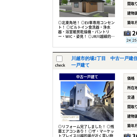
間取
建物
◎北東角地！ ◎EV車専用コンセン
築年
ト！ ◎ビルトイン食洗器・浄水
2
器・浴室暖房乾燥機・パントリ
ー・WIC・姿見！ ◎JR川越線的場
駅徒歩8分！ ◎買い物施設充実！
川越市的場2丁目 中古一戸建住宅
check
一戸建て
中古一戸建て
価格
所在
交通
間取
建物
築年
◎リフォーム完了しました！ ◎残
置エアコンあり！ ◎ザ・マーケッ
3
トプレイス川越的場が近く買い物