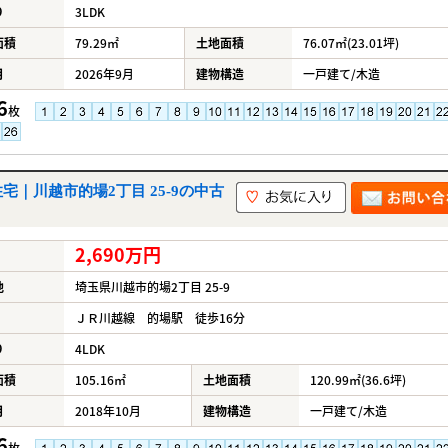
り
3LDK
面積
79.29㎡
土地面積
76.07㎡(23.01坪)
月
2026年9月
建物構造
一戸建て/木造
6
枚
｜川越市的場2丁目 25-9の中古
2,690万円
地
埼玉県川越市的場2丁目 25-9
ＪＲ川越線 的場駅 徒歩16分
り
4LDK
面積
105.16㎡
土地面積
120.99㎡(36.6坪)
月
2018年10月
建物構造
一戸建て/木造
6
枚