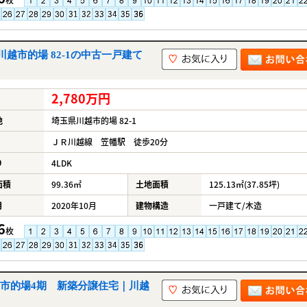
越市的場 82-1の中古一戸建て
2,780万円
地
埼玉県川越市的場 82-1
ＪＲ川越線 笠幡駅 徒歩20分
り
4LDK
面積
99.36㎡
土地面積
125.13㎡(37.85坪)
月
2020年10月
建物構造
一戸建て/木造
6
枚
市的場4期 新築分譲住宅｜川越