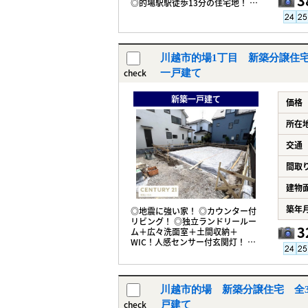
3
◎的場駅駅徒歩13分の住宅地！ ◎
周辺環境充実！ ◎お好みの間取り
を！
川越市的場1丁目 新築分譲住宅｜
check
一戸建て
新築一戸建て
価格
所在
交通
間取
建物
築年
◎地震に強い家！ ◎カウンター付
リビング！ ◎独立ランドリールー
3
ム＋広々洗面室＋土間収納＋
WIC！人感センサー付玄関灯！ ◎
的場駅駅徒歩15分！ ◎周辺環境充
実！
川越市的場 新築分譲住宅 全3棟
check
戸建て