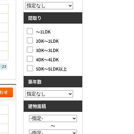
間取り
～1LDK
2DK～2LDK
3DK～3LDK
4DK～4LDK
5DK～5LDK以上
築年数
建物面積
～