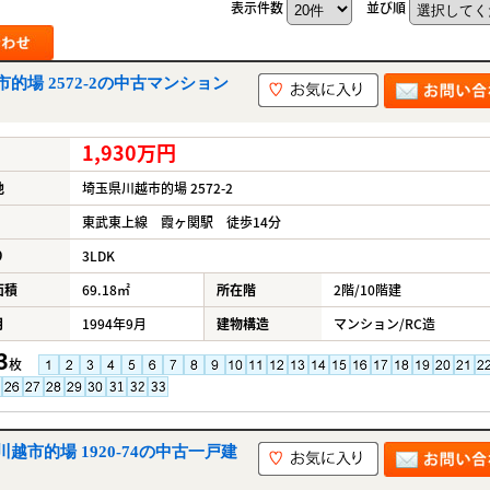
表示件数
並び順
場 2572-2の中古マンション
1,930万円
地
埼玉県川越市的場 2572-2
東武東上線 霞ヶ関駅 徒歩14分
り
3LDK
面積
69.18㎡
所在階
2階/10階建
月
1994年9月
建物構造
マンション/RC造
3
枚
市的場 1920-74の中古一戸建