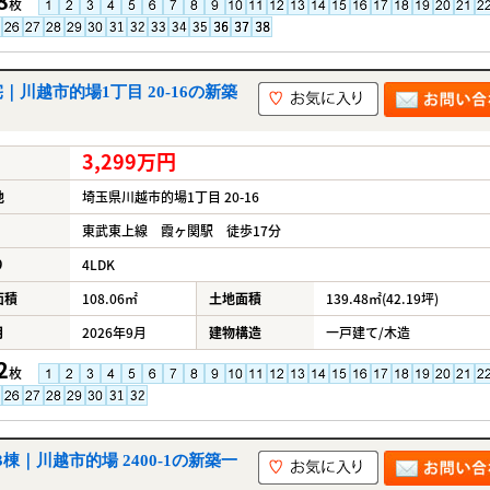
8
枚
川越市的場1丁目 20-16の新築
3,299万円
地
埼玉県川越市的場1丁目 20-16
東武東上線 霞ヶ関駅 徒歩17分
り
4LDK
面積
108.06㎡
土地面積
139.48㎡(42.19坪)
月
2026年9月
建物構造
一戸建て/木造
2
枚
｜川越市的場 2400-1の新築一