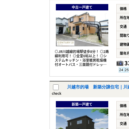
中古一戸建て
価格
所在
交通
間取
建物
◎JR川越線的場駅徒歩8分！ ◎2路
築年
線利用可！ ◎全室6帖以上！ ◎シ
ステムキッチン・浴室暖房乾燥機
3
付オートバス・三面鏡付ドレッサ
ー・トイレ2箇所！ ◎周辺環境充
実！
川越市的場 新築分譲住宅｜川越市
check
新築一戸建て
価格
所在
交通