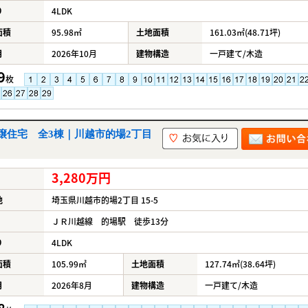
り
4LDK
面積
95.98㎡
土地面積
161.03㎡(48.71坪)
月
2026年10月
建物構造
一戸建て/木造
9
枚
譲住宅 全3棟｜川越市的場2丁目
3,280万円
地
埼玉県川越市的場2丁目 15-5
ＪＲ川越線 的場駅 徒歩13分
り
4LDK
面積
105.99㎡
土地面積
127.74㎡(38.64坪)
月
2026年8月
建物構造
一戸建て/木造