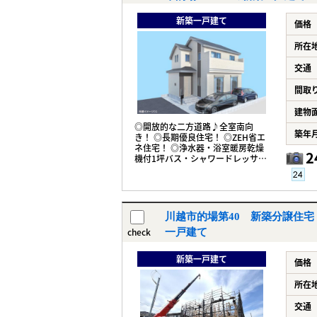
新築一戸建て
価格
所在
交通
間取
建物
◎開放的な二方道路♪全室南向
築年
き！ ◎長期優良住宅！ ◎ZEH省エ
ネ住宅！ ◎浄水器・浴室暖房乾燥
2
機付1坪バス・シャワードレッサ
ー・玄関断熱ドア！ ◎的場徒歩15
分！
川越市的場第40 新築分譲住宅 
check
一戸建て
新築一戸建て
価格
所在
交通