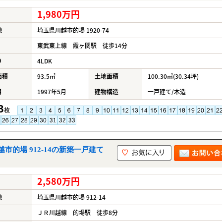
1,980万円
地
埼玉県川越市的場 1920-74
東武東上線 霞ヶ関駅 徒歩14分
り
4LDK
面積
93.5㎡
土地面積
100.30㎡(30.34坪)
月
1997年5月
建物構造
一戸建て/木造
3
枚
的場 912-14の新築一戸建て
2,580万円
地
埼玉県川越市的場 912-14
ＪＲ川越線 的場駅 徒歩8分