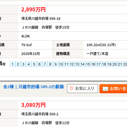
2,890万円
地
埼玉県川越市的場 598-18
ＪＲ川越線 的場駅 徒歩15分
り
4LDK
面積
79.6㎡
土地面積
100.20㎡(30.31坪)
月
2026年10月
建物構造
一戸建て/木造
4
枚
全2棟｜川越市的場 509-2の新築
3,080万円
地
埼玉県川越市的場 509-2
ＪＲ川越線 的場駅 徒歩12分