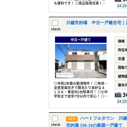
も便利です！ ◎周辺環境充実！
◎JR川越線的場駅徒歩16分の住宅
地！
川越市的場 中古一戸建住宅｜川
check
中古一戸建て
価格
所在
交通
間取
建物
◎令和2年築の築浅物件！ ◎角地・
築年
全居室南向きで陽当たり良好な４
ＬＤＫ・車並列2台駐車可！ ◎小中
3
学校まで徒歩7分以内で安心！ ◎都
市ガス・本下水
ハートフルタウン 川越
NEW
check
市的場 598-18の新築一戸建て