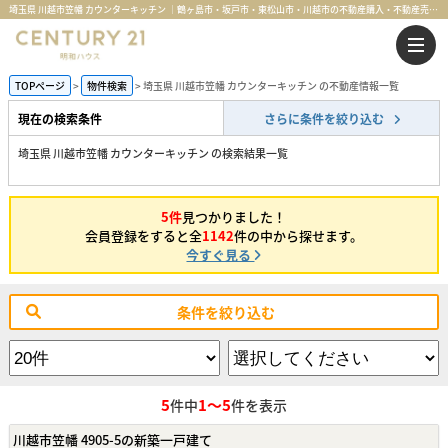
埼玉県 川越市笠幡 カウンターキッチン ｜鶴ヶ島市・坂戸市・東松山市・川越市の不動産購入・不動産売却のことならセンチュリー21明和ハウス
TOPページ
物件検索
埼玉県 川越市笠幡 カウンターキッチン の不動産情報一覧
現在の検索条件
さらに条件を絞り込む
埼玉県 川越市笠幡 カウンターキッチン の検索結果一覧
5件
見つかりました！
会員登録をすると全
1142
件の中から探せます。
今すぐ見る
条件を絞り込む
5
1～5
件中
件を表示
川越市笠幡 4905-5の新築一戸建て