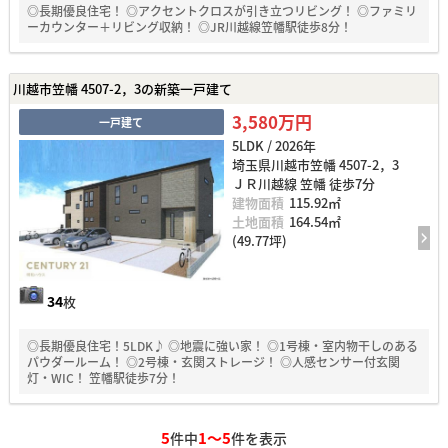
◎長期優良住宅！ ◎アクセントクロスが引き立つリビング！ ◎ファミリ
ーカウンター＋リビング収納！ ◎JR川越線笠幡駅徒歩8分！
川越市笠幡 4507-2，3の新築一戸建て
3,580万円
一戸建て
5LDK / 2026年
埼玉県川越市笠幡 4507-2，3
ＪＲ川越線 笠幡 徒歩7分
建物面積
115.92㎡
土地面積
164.54㎡
(49.77坪)
34
枚
◎長期優良住宅！5LDK♪ ◎地震に強い家！ ◎1号棟・室内物干しのある
パウダールーム！ ◎2号棟・玄関ストレージ！ ◎人感センサー付玄関
灯・WIC！ 笠幡駅徒歩7分！
5
1～5
件中
件を表示