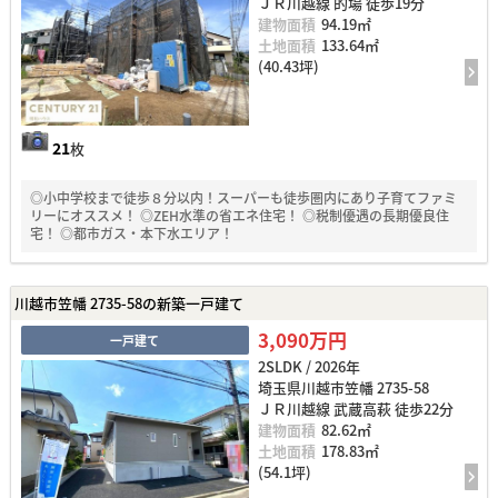
ＪＲ川越線 的場 徒歩19分
建物面積
94.19㎡
土地面積
133.64㎡
(40.43坪)
21
枚
◎小中学校まで徒歩８分以内！スーパーも徒歩圏内にあり子育てファミ
リーにオススメ！ ◎ZEH水準の省エネ住宅！ ◎税制優遇の長期優良住
宅！ ◎都市ガス・本下水エリア！
川越市笠幡 2735-58の新築一戸建て
3,090万円
一戸建て
2SLDK / 2026年
埼玉県川越市笠幡 2735-58
ＪＲ川越線 武蔵高萩 徒歩22分
建物面積
82.62㎡
土地面積
178.83㎡
(54.1坪)