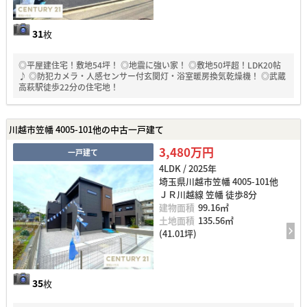
31
枚
◎平屋建住宅！敷地54坪！ ◎地震に強い家！ ◎敷地50坪超！LDK20帖
♪ ◎防犯カメラ・人感センサー付玄関灯・浴室暖房換気乾燥機！ ◎武蔵
高萩駅徒歩22分の住宅地！
川越市笠幡 4005-101他の中古一戸建て
3,480万円
一戸建て
4LDK / 2025年
埼玉県川越市笠幡 4005-101他
ＪＲ川越線 笠幡 徒歩8分
建物面積
99.16㎡
土地面積
135.56㎡
(41.01坪)
35
枚