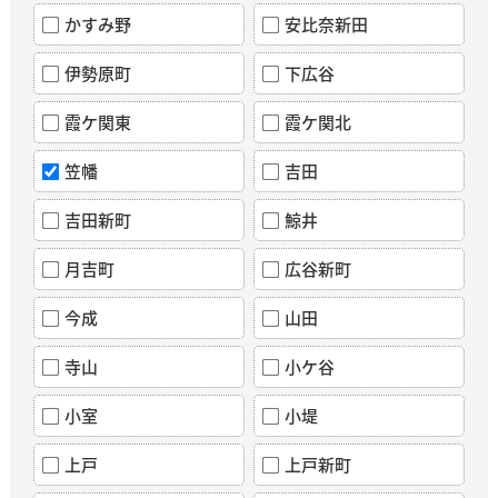
かすみ野
安比奈新田
伊勢原町
下広谷
霞ケ関東
霞ケ関北
笠幡
吉田
吉田新町
鯨井
月吉町
広谷新町
今成
山田
寺山
小ケ谷
小室
小堤
上戸
上戸新町