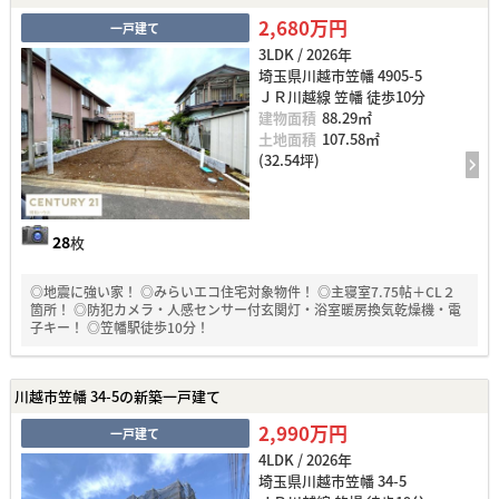
2,680万円
一戸建て
3LDK / 2026年
埼玉県川越市笠幡 4905-5
ＪＲ川越線 笠幡 徒歩10分
建物面積
88.29㎡
土地面積
107.58㎡
(32.54坪)
28
枚
◎地震に強い家！ ◎みらいエコ住宅対象物件！ ◎主寝室7.75帖＋CL２
箇所！ ◎防犯カメラ・人感センサー付玄関灯・浴室暖房換気乾燥機・電
子キー！ ◎笠幡駅徒歩10分！
川越市笠幡 34-5の新築一戸建て
2,990万円
一戸建て
4LDK / 2026年
埼玉県川越市笠幡 34-5