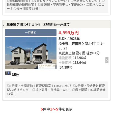
◎長期優良住宅！ ◎1台ビルトインガレージ！ ◎吹き抜けリビング！ ◎
性能重視の快適住宅！ ◎食洗器・室内物干し・宅配BOX・二面バルコニ
ー！ ◎霞ヶ関徒歩13分！
川越市霞ケ関北4丁目 5-8，23の新築一戸建て
4,599万円
一戸建て
3LDK / 2026年
埼玉県川越市霞ケ関北4丁目 5-
8，23
東武東上線 霞ヶ関 徒歩14分
建物面積
112.96㎡
土地面積
113.64㎡
(34.38坪)
35
枚
◎1号棟・土間収納＋可変型洋室＋LDK19.2帖！ ◎2号棟・吹き抜け可変
型22帖リビング！ ◎折上天井・食洗器・WIC！ ◎霞ヶ関駅＋的場駅徒歩
14分！
5
1～5
件中
件を表示