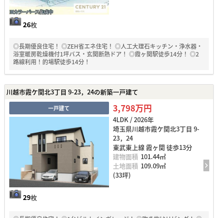
26
枚
◎長期優良住宅！ ◎ZEH省エネ住宅！ ◎人工大理石キッチン・浄水器・
浴室暖房乾燥機付1坪バス・玄関断熱ドア！ ◎霞ヶ関駅徒歩14分！ ◎2
路線利用！的場駅徒歩14分！
川越市霞ケ関北3丁目 9-23，24の新築一戸建て
3,798万円
一戸建て
4LDK / 2026年
埼玉県川越市霞ケ関北3丁目 9-
23，24
東武東上線 霞ヶ関 徒歩13分
建物面積
101.44㎡
土地面積
109.09㎡
(33坪)
29
枚