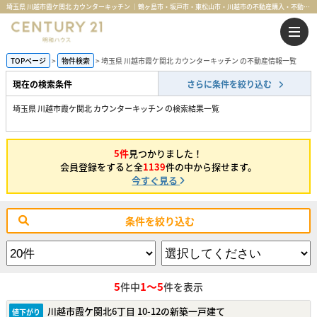
埼玉県 川越市霞ケ関北 カウンターキッチン ｜鶴ヶ島市・坂戸市・東松山市・川越市の不動産購入・不動産売却のことならセンチュリー21明和ハウス
TOPページ
物件検索
埼玉県 川越市霞ケ関北 カウンターキッチン の不動産情報一覧
現在の検索条件
さらに条件を絞り込む
埼玉県 川越市霞ケ関北 カウンターキッチン の検索結果一覧
5件
見つかりました！
会員登録をすると全
1139
件の中から探せます。
今すぐ見る
条件を絞り込む
5
1～5
件中
件を表示
川越市霞ケ関北6丁目 10-12の新築一戸建て
値下がり