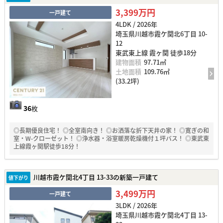
3,399万円
一戸建て
4LDK / 2026年
埼玉県川越市霞ケ関北6丁目 10-
12
東武東上線 霞ヶ関 徒歩18分
建物面積
97.71㎡
土地面積
109.76㎡
(33.2坪)
36
枚
◎長期優良住宅！ ◎全室南向き！ ◎お洒落な折下天井の家！ ◎寛ぎの和
室・W-クローゼット！ ◎浄水器・浴室暖房乾燥機付１坪バス！ ◎東武東
上線霞ヶ関駅徒歩18分！
川越市霞ケ関北4丁目 13-33の新築一戸建て
値下がり
3,499万円
一戸建て
3LDK / 2026年
埼玉県川越市霞ケ関北4丁目 13-