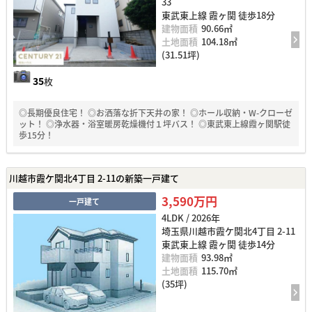
33
東武東上線 霞ヶ関 徒歩18分
建物面積
90.66㎡
土地面積
104.18㎡
(31.51坪)
35
枚
◎長期優良住宅！ ◎お洒落な折下天井の家！ ◎ホール収納・W-クローゼ
ット！ ◎浄水器・浴室暖房乾燥機付１坪バス！ ◎東武東上線霞ヶ関駅徒
歩15分！
川越市霞ケ関北4丁目 2-11の新築一戸建て
3,590万円
一戸建て
4LDK / 2026年
埼玉県川越市霞ケ関北4丁目 2-11
東武東上線 霞ヶ関 徒歩14分
建物面積
93.98㎡
土地面積
115.70㎡
(35坪)