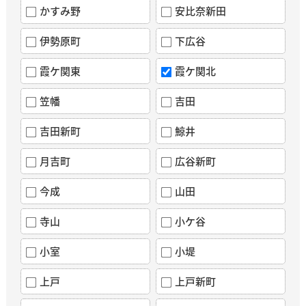
かすみ野
安比奈新田
伊勢原町
下広谷
霞ケ関東
霞ケ関北
笠幡
吉田
吉田新町
鯨井
月吉町
広谷新町
今成
山田
寺山
小ケ谷
小室
小堤
上戸
上戸新町