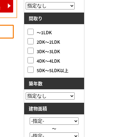
間取り
～1LDK
2DK～2LDK
3DK～3LDK
4DK～4LDK
5DK～5LDK以上
築年数
建物面積
～