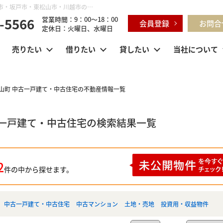
埼玉県 坂戸市伊豆の山町 中古一戸建て・中古住宅｜鶴ヶ島市・坂戸市・東松山市・川越市の不動産購入・不動産売却のことならセンチュリー21明和ハウス
-5566
営業時間：9：00～18：00
会員登録
お問合
定休日：火曜日、水曜日
売りたい
借りたい
貸したい
当社について
の山町 中古一戸建て・中古住宅の不動産情報一覧
古一戸建て・中古住宅の検索結果一覧
2
件の中から探せます。
中古一戸建て・中古住宅
中古マンション
土地・売地
投資用・収益物件