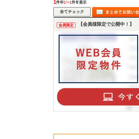
1
件中
1～1
件を表示
【会員様限定で公開中！】
会員限定