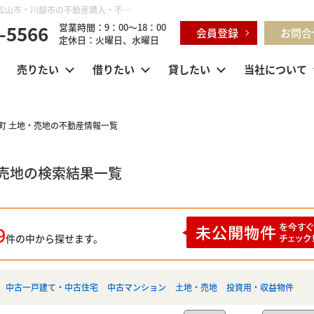
埼玉県 東松山市美原町 土地・売地｜鶴ヶ島市・坂戸市・東松山市・川越市の不動産購入・不動産売却のことならセンチュリー21明和ハウス
-5566
営業時間：9：00～18：00
会員登録
お問合
定休日：火曜日、水曜日
売りたい
借りたい
貸したい
当社について
町 土地・売地の不動産情報一覧
・売地の検索結果一覧
9
件の中から探せます。
中古一戸建て・中古住宅
中古マンション
土地・売地
投資用・収益物件