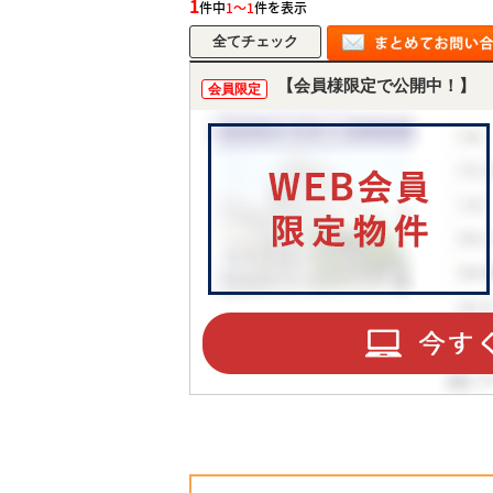
1
件中
1～1
件を表示
【会員様限定で公開中！】
会員限定