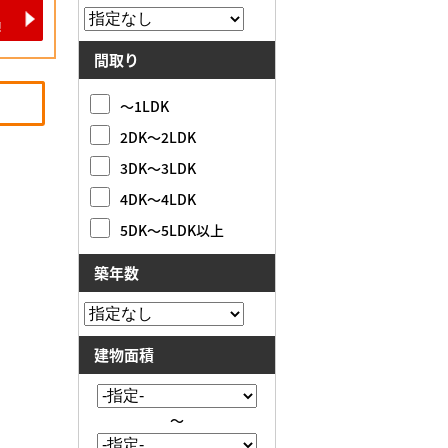
間取り
～1LDK
2DK～2LDK
3DK～3LDK
4DK～4LDK
5DK～5LDK以上
築年数
建物面積
～