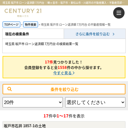
埼玉県 坂戸市 ローン返済額 7万円台 ｜鶴ヶ島市・坂戸市・東松山市・川越市の不動産購入・不動産売却のことならセンチュリー21明和ハウス
TOPページ
物件検索
埼玉県 坂戸市 ローン返済額 7万円台 の不動産情報一覧
現在の検索条件
さらに条件を絞り込む
埼玉県 坂戸市 ローン返済額 7万円台 の検索結果一覧
17件
見つかりました！
会員登録をすると全
1558
件の中から探せます。
今すぐ見る
条件を絞り込む
17
1～17
件中
件を表示
坂戸市石井 1857-1の土地