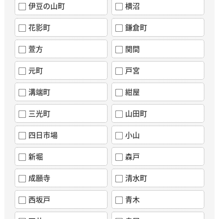
伊豆の山町
横沼
花影町
鎌倉町
萱方
関間
元町
戸宮
溝端町
紺屋
三光町
山田町
四日市場
小山
新堀
森戸
成願寺
清水町
西坂戸
青木