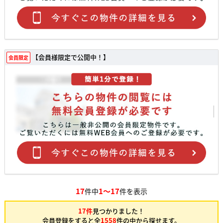
【会員様限定で公開中！】
会員限定
17
1～17
件中
件を表示
17件
見つかりました！
会員登録をすると全
1558
件の中から探せます。