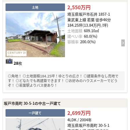
2,550万円
土地
埼玉県坂戸市石井 1857-1
東武東上線 若葉 徒歩46分
184.25坪(13.84万円 /坪)
土地面積
609.10㎡
建ぺい率
60.0(%)
容積率
200.0(%)
28
枚
◎角地！ ◎土地面積184.25坪！ゆとりの広さ！ ◎建築条件なし売地で
す！ ◎どなたでも再建築できます！ ◎お好みのハウスメーカーでどう
ぞ！ ◎若葉駅よりバス便あり！
坂戸市南町 30-5-1の中古一戸建て
2,699万円
一戸建て
4LDK / 2004年
埼玉県坂戸市南町 30-5-1