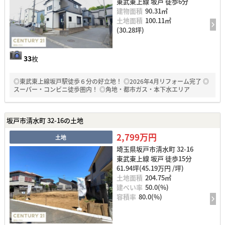
東武東上線 坂戸 徒歩6分
建物面積
90.31㎡
土地面積
100.11㎡
(30.28坪)
33
枚
◎東武東上線坂戸駅徒歩６分の好立地！ ◎2026年4月リフォーム完了 ◎
スーパー・コンビニ徒歩圏内！ ◎角地・都市ガス・本下水エリア
坂戸市清水町 32-16の土地
2,799万円
土地
埼玉県坂戸市清水町 32-16
東武東上線 坂戸 徒歩15分
61.94坪(45.19万円 /坪)
土地面積
204.75㎡
建ぺい率
50.0(%)
容積率
80.0(%)