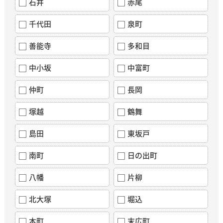
石井
赤尾
千代田
泉町
善能寺
多和目
中小坂
中富町
仲町
長岡
塚越
鶴舞
島田
東坂戸
南町
日の出町
八幡
片柳
北大塚
堀込
本町
末広町