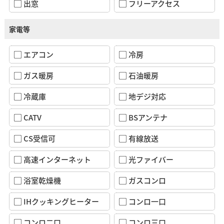
出窓
フリーアクセス
家電等
エアコン
冷房
ガス暖房
石油暖房
冷蔵庫
地デジ対応
CATV
BSアンテナ
CS受信可
有線放送
高速インターネット
光ファイバー
浴室乾燥機
ガスコンロ
IHクッキングヒーター
コンロ一口
コンロ二口
コンロ三口