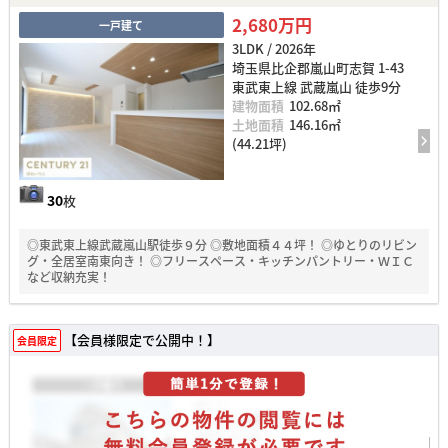
2,680万円
一戸建て
3LDK / 2026年
埼玉県比企郡嵐山町志賀 1-43
東武東上線 武蔵嵐山 徒歩9分
建物面積
102.68㎡
土地面積
146.16㎡
(44.21坪)
30
枚
◎東武東上線武蔵嵐山駅徒歩９分 ◎敷地面積４４坪！ ◎ゆとりのリビン
グ・全居室南東向き！ ◎フリースペース・キッチンパントリー・ＷＩＣ
など収納充実！
【会員様限定で公開中！】
会員限定