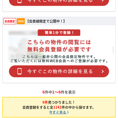
【会員様限定で公開中！】
会員限定
NEW
6
1～6
件中
件を表示
6件
見つかりました！
会員登録をすると全
1142
件の中から探せます。
今すぐ見る