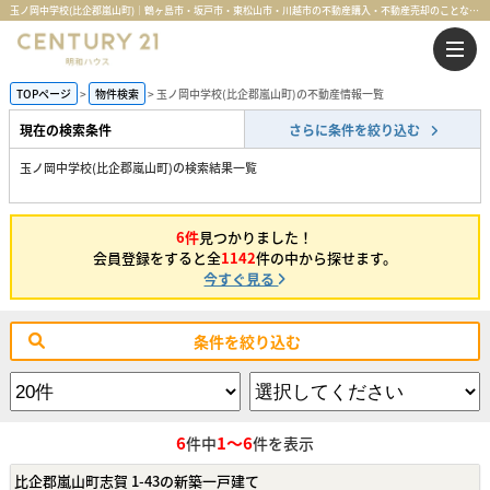
玉ノ岡中学校(比企郡嵐山町)｜鶴ヶ島市・坂戸市・東松山市・川越市の不動産購入・不動産売却のことならセンチュリー21明和ハウス
TOPページ
物件検索
玉ノ岡中学校(比企郡嵐山町)の不動産情報一覧
現在の検索条件
さらに条件を絞り込む
玉ノ岡中学校(比企郡嵐山町)の検索結果一覧
6件
見つかりました！
会員登録をすると全
1142
件の中から探せます。
今すぐ見る
条件を絞り込む
6
1～6
件中
件を表示
比企郡嵐山町志賀 1-43の新築一戸建て