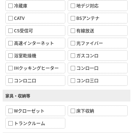
冷蔵庫
地デジ対応
CATV
BSアンテナ
CS受信可
有線放送
高速インターネット
光ファイバー
浴室乾燥機
ガスコンロ
IHクッキングヒーター
コンロ一口
コンロ二口
コンロ三口
家具・収納等
Wクローゼット
床下収納
トランクルーム