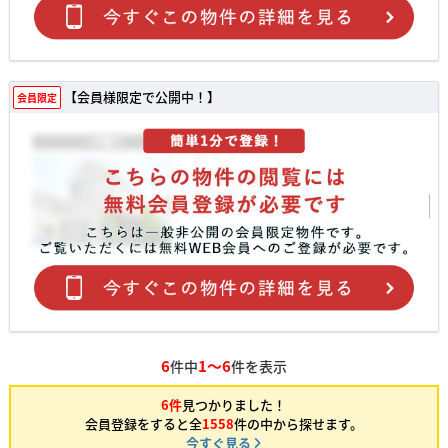
【会員様限定で公開中！】
会員限定
6
1～6
件中
件を表示
6件
見つかりました！
会員登録をすると全
1558
件の中から探せます。
今すぐ見る