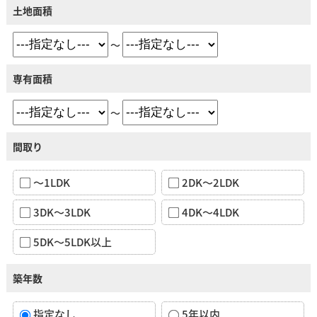
土地面積
～
専有面積
～
間取り
～1LDK
2DK～2LDK
3DK～3LDK
4DK～4LDK
5DK～5LDK以上
築年数
指定なし
5年以内