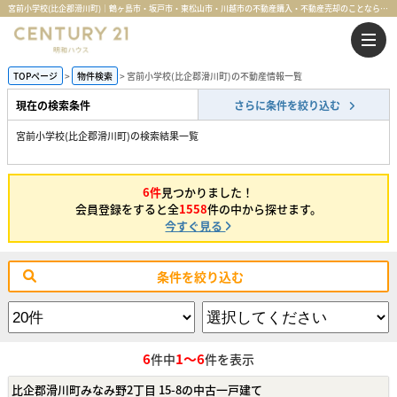
宮前小学校(比企郡滑川町)｜鶴ヶ島市・坂戸市・東松山市・川越市の不動産購入・不動産売却のことならセンチュリー21明和ハウス
TOPページ
物件検索
宮前小学校(比企郡滑川町)の不動産情報一覧
現在の検索条件
さらに条件を絞り込む
宮前小学校(比企郡滑川町)の検索結果一覧
6件
見つかりました！
会員登録をすると全
1558
件の中から探せます。
今すぐ見る
条件を絞り込む
6
1～6
件中
件を表示
比企郡滑川町みなみ野2丁目 15-8の中古一戸建て