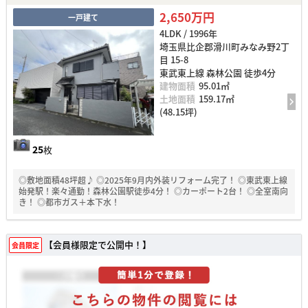
2,650万円
一戸建て
4LDK / 1996年
埼玉県比企郡滑川町みなみ野2丁
目 15-8
東武東上線 森林公園 徒歩4分
建物面積
95.01㎡
土地面積
159.17㎡
(48.15坪)
25
枚
◎敷地面積48坪超♪ ◎2025年9月内外装リフォーム完了！ ◎東武東上線
始発駅！楽々通勤！森林公園駅徒歩4分！ ◎カーポート2台！ ◎全室南向
き！ ◎都市ガス＋本下水！
【会員様限定で公開中！】
会員限定