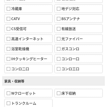
冷蔵庫
地デジ対応
CATV
BSアンテナ
CS受信可
有線放送
高速インターネット
光ファイバー
浴室乾燥機
ガスコンロ
IHクッキングヒーター
コンロ一口
コンロ二口
コンロ三口
家具・収納等
Wクローゼット
床下収納
トランクルーム