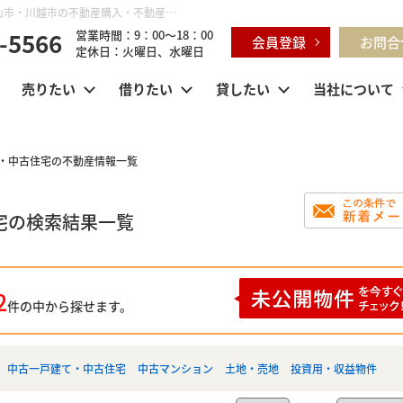
川角駅 中古一戸建て・中古住宅｜鶴ヶ島市・坂戸市・東松山市・川越市の不動産購入・不動産売却のことならセンチュリー21明和ハウス
-5566
営業時間：9：00～18：00
会員登録
お問合
定休日：火曜日、水曜日
売りたい
借りたい
貸したい
当社について
て・中古住宅の不動産情報一覧
宅の検索結果一覧
2
件の中から探せます。
中古一戸建て・中古住宅
中古マンション
土地・売地
投資用・収益物件