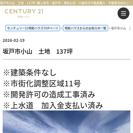
坂戸市小山 土地 137坪 | 鶴ヶ島市・坂戸市・東松山市・川越市の不動産購入・不動産売却のことならセンチュリー21明和ハウス
センチュリー21明和ハウスTOPページ
明和ハウスからのお知らせ一覧
坂戸市小山 土地
2026-02-19
坂戸市小山 土地 137坪
※建築条件なし
※市街化調整区域11号
※開発許可の造成工事済み
※上水道 加入金支払い済み