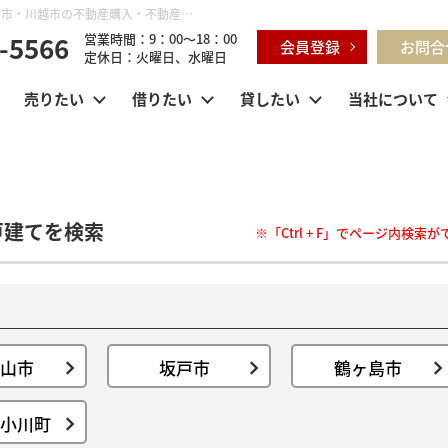
市区町村から新築一戸建て検索｜鶴ヶ島市・坂戸市・東松山市・川越市の不動産購入・不動産売却のことならセンチュリー21明和ハウス
-5566
営業時間：9：00～18：00
会員登録
お問合
定休日：火曜日、水曜日
売りたい
借りたい
貸したい
当社について
戸建てを検索
※「Ctrl + F」でページ内検索
山市
坂戸市
鶴ヶ島市
小川町