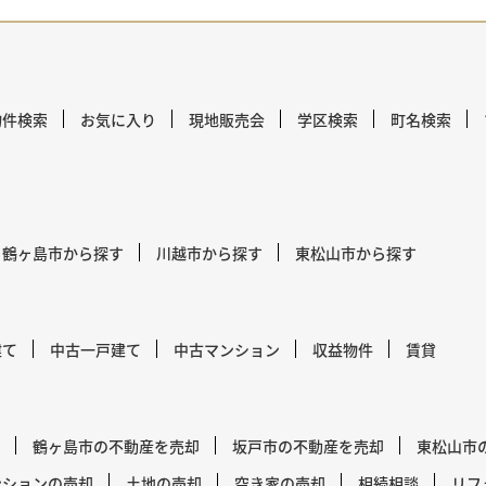
物件検索
お気に入り
現地販売会
学区検索
町名検索
鶴ヶ島市から探す
川越市から探す
東松山市から探す
建て
中古一戸建て
中古マンション
収益物件
賃貸
鶴ヶ島市の不動産を売却
坂戸市の不動産を売却
東松山市
ンションの売却
土地の売却
空き家の売却
相続相談
リフ