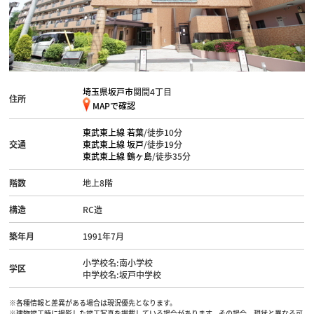
埼玉県坂戸市
関間4丁目
住所
MAPで確認
東武東上線
若葉
/徒歩10分
交通
東武東上線
坂戸
/徒歩19分
東武東上線
鶴ヶ島
/徒歩35分
階数
地上8階
構造
RC造
築年月
1991年7月
小学校名:南小学校
学区
中学校名:坂戸中学校
※各種情報と差異がある場合は現況優先となります。
※建物竣工時に撮影した竣工写真を掲載している場合があります。その場合、現状と異なる可