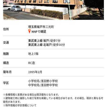
埼玉県坂戸市
三光町
住所
MAPで確認
東武東上線
坂戸
/徒歩7分
交通
東武東上線
北坂戸
/徒歩30分
階数
地上7階
構造
RC造
築年月
1995年2月
小学校名:浅羽野小学校
学区
中学校名:浅羽野中学校
※各種情報と差異がある場合は現況優先となります。
※建物竣工時に撮影した竣工写真を掲載している場合があります。その場合、現状と異なる可
能性があります。
※物件情報の学区情報について