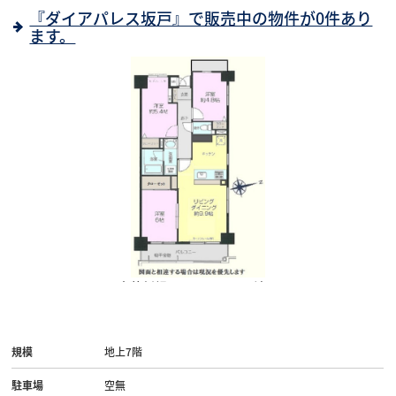
『ダイアパレス坂戸』で販売中の物件が0件あり
ます。
内装新規リノベーション済！
規模
地上7階
駐車場
空無