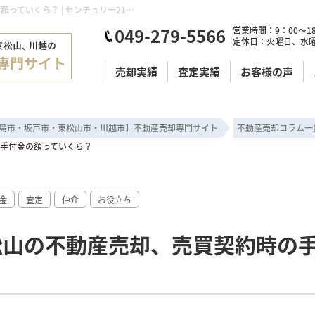
坂戸、鶴ヶ島、東松山の不動産売却、売買契約時の手付金の額っていくら？ | センチュリー21明和ハウス
049-279-5566
営業時間：9：00～18
定休日：火曜日、水
売却実績
査定実績
お客様の声
島市・坂戸市・東松山市・川越市】不動産売却専門サイト
不動産売却コラム一
手付金の額っていくら？
金
査定
仲介
お役立ち
松山の不動産売却、売買契約時の
？