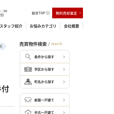
：00
総合TOP
無料売却査定
曜日
スタッフ紹介
お悩みカテゴリ
会社概要
売買物件検索
search
覧
条件から探す
学区から探す
町名から探す
手付
新築一戸建て
中古一戸建て