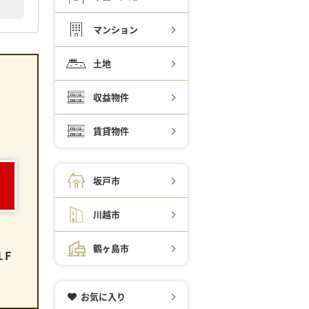
マンション
土地
収益物件
賃貸物件
。
坂戸市
川越市
鶴ヶ島市
１F
お気に入り