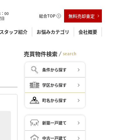
：00
総合TOP
無料売却査定
曜日
スタッフ紹介
お悩みカテゴリ
会社概要
売買物件検索
search
条件から探す
学区から探す
町名から探す
新築一戸建て
中古一戸建て