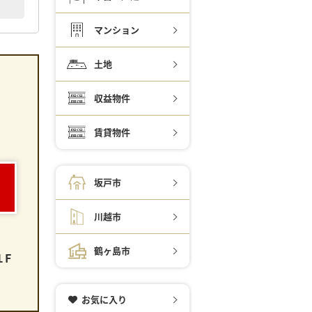
マンション
土地
収益物件
賃貸物件
。
坂戸市
川越市
鶴ヶ島市
１F
お気に入り