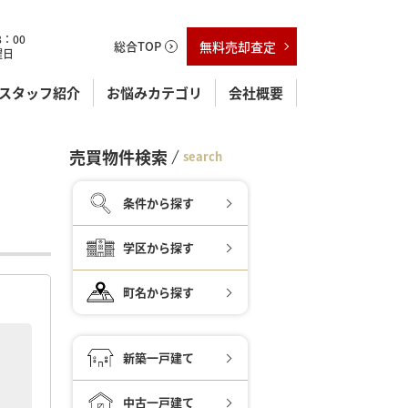
：00
総合TOP
無料売却査定
曜日
スタッフ紹介
お悩みカテゴリ
会社概要
売買物件検索
search
条件から探す
学区から探す
町名から探す
新築一戸建て
中古一戸建て