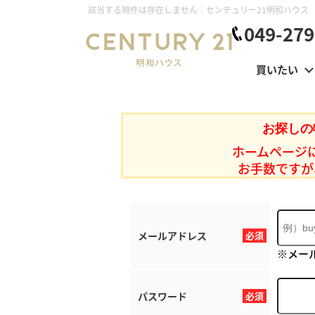
該当する物件は存在しません｜センチュリー21明和ハウス
049-279
買いたい
お探しの
ホームページ
お手数ですが
メールアドレス
必須
※メー
パスワード
必須