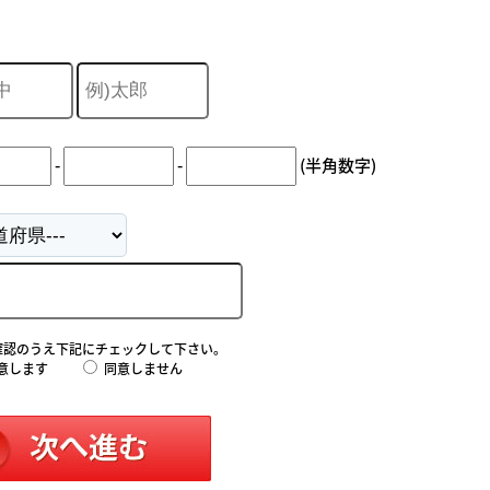
-
-
(半角数字)
確認のうえ下記にチェックして下さい。
意します
同意しません