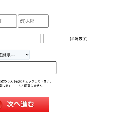
-
-
(半角数字)
確認のうえ下記にチェックして下さい。
意します
同意しません