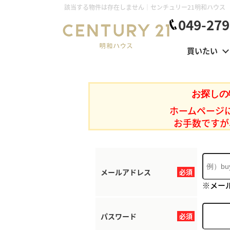
該当する物件は存在しません｜センチュリー21明和ハウス
049-279
買いたい
お探しの
ホームページ
お手数ですが
メールアドレス
必須
※メー
パスワード
必須