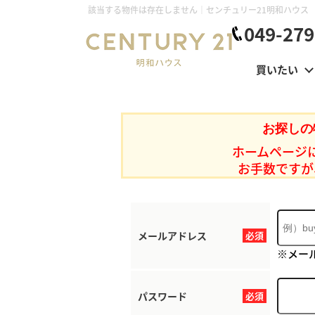
該当する物件は存在しません｜センチュリー21明和ハウス
049-279
買いたい
お探しの
ホームページ
お手数ですが
メールアドレス
必須
※メー
パスワード
必須