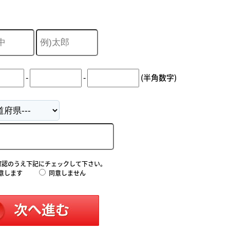
-
-
(半角数字)
確認のうえ下記にチェックして下さい。
意します
同意しません