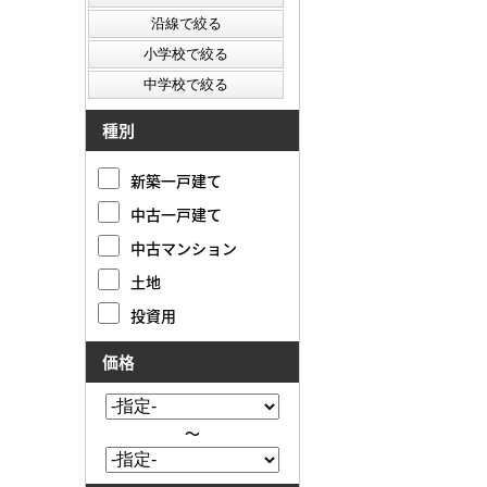
種別
新築一戸建て
中古一戸建て
中古マンション
土地
投資用
価格
～