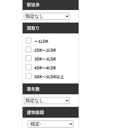
駅徒歩
間取り
～1LDK
2DK～2LDK
3DK～3LDK
4DK～4LDK
5DK～5LDK以上
築年数
建物面積