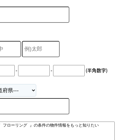
-
-
(半角数字)