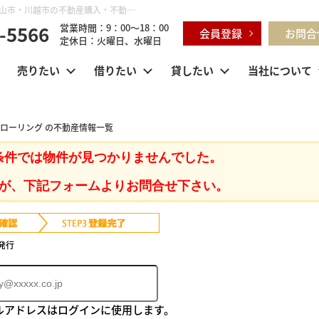
埼玉県 日高市高富 フローリング ｜鶴ヶ島市・坂戸市・東松山市・川越市の不動産購入・不動産売却のことならセンチュリー21明和ハウス
-5566
営業時間：9：00～18：00
会員登録
お問合
定休日：火曜日、水曜日
売りたい
借りたい
貸したい
当社について
フローリング の不動産情報一覧
条件では物件が見つかりませんでした。
が、下記フォームよりお問合せ下さい。
発行
ルアドレスはログインに使用します。