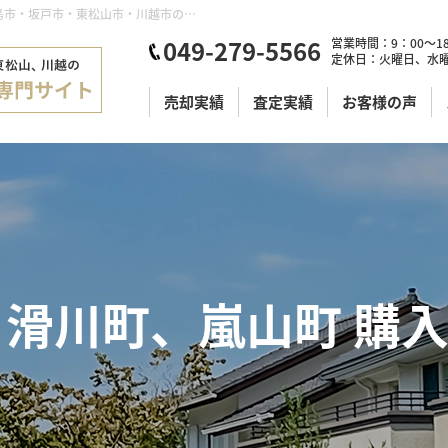
滑川町、嵐山町 土地50坪 予算～1000万円くらい | 鶴ヶ島市・坂戸市・東松山市・川越市の不動産購入・不動産売却のことならセンチュリー21明和ハウス
049-279-5566
営業時間：9：00～18
定休日：火曜日、水
売却実績
査定実績
お客様の声
滑川町、嵐山町 購