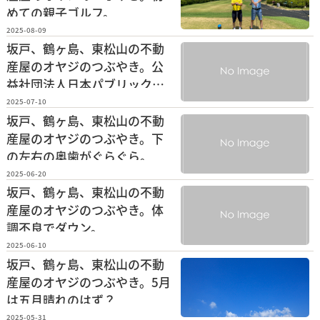
めての親子ゴルフ。
2025-08-09
坂戸、鶴ヶ島、東松山の不動
産屋のオヤジのつぶやき。公
益社団法人日本パブリックゴ
ルフ協会主催のミッドシニア
2025-07-10
予選会へ。
坂戸、鶴ヶ島、東松山の不動
産屋のオヤジのつぶやき。下
の左右の奥歯がぐらぐら。
2025-06-20
坂戸、鶴ヶ島、東松山の不動
産屋のオヤジのつぶやき。体
調不良でダウン。
2025-06-10
坂戸、鶴ヶ島、東松山の不動
産屋のオヤジのつぶやき。5月
は五月晴れのはず？
2025-05-31