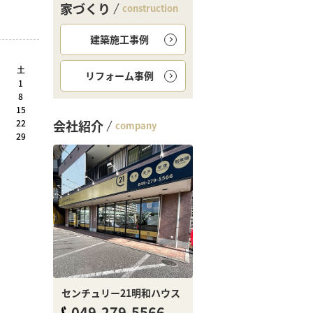
家づくり
construction
建築施工事例
土
リフォーム事例
1
8
15
22
会社紹介
company
29
センチュリー21明和ハウス
049-279-5566