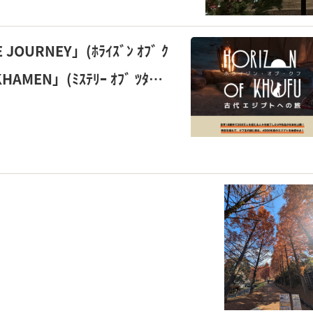
URNEY」(ﾎﾗｲｽﾞﾝ ｵﾌﾞ ｸ
AMEN」(ﾐｽﾃﾘｰ ｵﾌﾞ ﾂﾀﾝｶ
界に没入してきました！つ
をご紹介♪