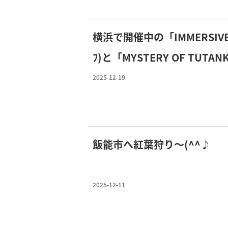
横浜で開催中の「IMMERSIVE JO
ﾌ)と「MYSTERY OF TUTANKH
ｰﾒﾝ）展で古代エジプトの世
2025-12-19
いでに高坂駅近のワンルーム
飯能市へ紅葉狩り～(^^♪
2025-12-11