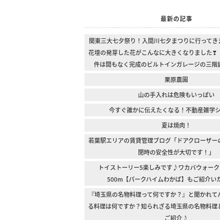
最新の記事
関東三大七夕祭り！入間川七夕まつりに行ってき
花壇の発芽した花がこんなに大きくなりました❣
件は間もなく完成のビルトインガレージの三階
栗原農園
山の手入れは危険もいっぱい
今すぐ誰かに伝えたくなる！不動産雑学
夏は焼肉！
若葉駅エリアの賃貸管理ブログ「ドアクローザー
閉時の安全性が大切です！」
トイストーリー5楽しみです♪ワカバウォーク
500m【パークハイムわかば】もご紹介い
『埼玉県の名物料理って何ですか？』と聞かれて
る料理は何ですか？知られざる埼玉県の名物料理
ご紹介♪